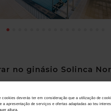
rar no ginásio Solinca N
e cookies deverás ter em consideração que a utilização de cookie
 e a apresentação de serviços e ofertas adaptadas ao teu intere
uer altura.