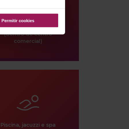
Permitir cookies
ocalização privilegiada
(dentro de centro
comercial)
Piscina, jacuzzi e spa