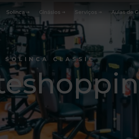
Solinca
Ginásios
Serviços
Aulas de 
SOLINCA CLASSIC
teshoppi