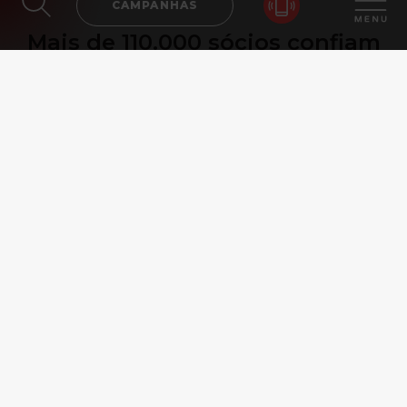
CAMPANHAS
Mais de 110.000 sócios confiam
no Solinca para terem uma vida
mais ativa e saudável.
"No Solinca Oeiras encontrei óptimos
equipamentos para treinar, balneário com
banho turco, jacuzzi e sauna. Funcionários
simpáticos e óptima localização, bem como,
lugar para estacionar o carro. 5 estrelas.
Recomendo. Bom preço!”