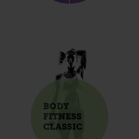
BODY
FITNESS
CLASSIC