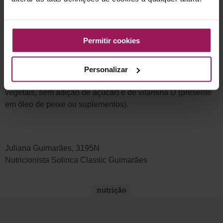
de leite e derivados. Importa mencionar que, neste grupo em
específico, tal não significa a exclusão total destes
alimentos, mas sim uma moderação e optar sempre por
Permitir cookies
laticínios magros e sem adição de açúcares. Deve-se ter
também em conta a manutenção do consumo de níveis
adequados de cálcio (presente em vegetais de cor verde
Personalizar
escura ou alguns alimentos fortificados como as bebidas
vegetais, sem adição de açúcar) e de vitamina D (presente
em óleo de peixe ou suplementos).
Juliana Guimarães, 3195N
Nutricionista Solinca Classic Guimarães
nutrição