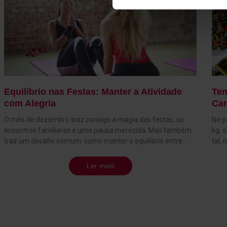
Equilíbrio nas Festas: Manter a Atividade
Ten
com Alegria
Car
O mês de dezembro traz consigo a magia das festas, os
No p
encontros familiares e uma pausa merecida. Mas também
kg, 
traz um desafio comum: como manter o equilíbrio entre
tal,
descanso, celebração e atividade física? Na Solinca,
hidr
acreditamos que o segredo está na moderação e no
pare
Ler mais
compromisso consigo mesmo, mesmo nesta altura tão
São 
especial do ano. Não é preciso abdicar dos momentos
diet
felizes para manter a atividade. Treinos mais curtos, mas
como
eficazes, podem ser integrados na sua semana sem
carb
interferir com as festividades. Sessões de 30 minutos com
com 
movimentos funcionais, circuitos ou mini treinos HIIT
pess