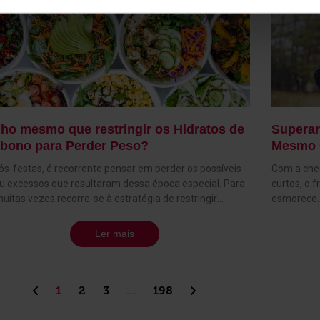
ho mesmo que restringir os Hidratos de
Superar
bono para Perder Peso?
Mesmo 
ós-festas, é recorrente pensar em perder os possíveis
Com a che
ou excessos que resultaram dessa época especial. Para
curtos, o f
 muitas vezes recorre-se à estratégia de restringir
esmorece. 
atos de carbono. A alimentação e o emagrecimento
importante
cem ser temas dos quais todos têm uma opinião a dar.
outono tar
Ler mais
várias as fontes de informação, são vários os “tipos” de
questão de
a e é até bastante usual o ato de catalogar os alimentos
Solinca es
 “bons” ou “maus”. Os alimentos ricos em hidratos de
ação. A cha
ono são um excelente exemplo dos que se enquadram
Pode não s
1
2
3
…
198
frequência no segundo grupo. Vemos constantemente
dois ou tr
oas a “fugir” do arroz, da massa, da batata e do pão,
benefícios