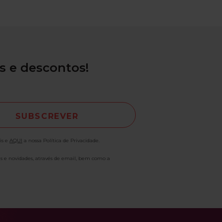
is: deixar a roupa preparada de véspera, definir
de treino como um compromisso e envolver
e ajudar a criar um hábito consistente. O corpo
ar mais rígido com o frio. Por isso, um bom
o é essencial para evitar lesões. Movimentos
s, marcha acelerada e exercícios de mobilidade
s e descontos!
orpo e preparam-no para a carga de trabalho. As
rupo ganham um papel especial nesta altura. O
nergizante, a música e a liderança dos
s ajudam a ultrapassar a apatia sazonal. Como
 American Psychological Association (2014), o
físico regular é uma das formas mais eficazes de
s efeitos do inverno sobre o humor e a
is e
AQUI
a nossa Política de Privacidade.
. Treinar em novembro é uma demonstração de
so consigo mesmo. Na Solinca, damos-lhe as
as e novidades, através de email, bem como a
s para que esse compromisso seja consistente,
e duradouro. Bons Treinos! Mais movimento,
! Referências American Psychological
n. “Exercise Fuels Mental Health” (2014). Queres
s ligamos-te