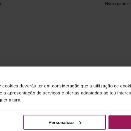
o
Num grande 
ÚLTIMOS ARTIGOS
e cookies deverás ter em consideração que a utilização de cookie
 e a apresentação de serviços e ofertas adaptadas ao teu intere
uer altura.
is Lidos
Modalidades
Natação
Nutrição
Plano de 
Personalizar