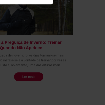
 a Preguiça de Inverno: Treinar
Quando Não Apetece
gada de novembro, os dias tornam-se mais
rio instala-se e a vontade de treinar por vezes
Esta é, no entanto, uma das alturas mais
s para manter a consistência. Treinar durante o
dio e o início do inverno não é apenas uma
Ler mais
 físico, mas também de resiliência mental. A
tá ao seu lado para transformar a inércia em
ve está em criar uma rotina prática e realista.
er necessário treinar todos os dias, mas reservar
ês momentos semanais para o exercício já traz
 significativos. A organização e a antecipação são