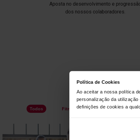
Aposta no desenvolvimento e progressã
dos nossos colaboradores.
Política de Cookies
Ao aceitar a nossa política d
personalização da utilização
definições de cookies a qualq
Todos
Fitness
Kids and families
Ma