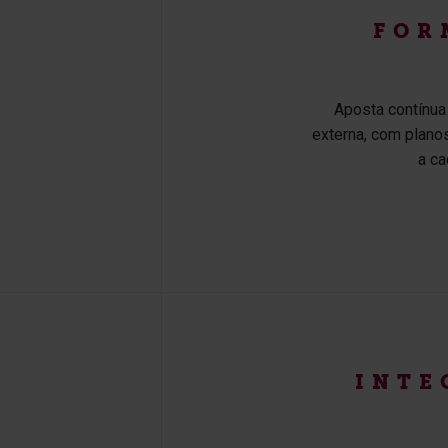
FOR
Aposta contínua
externa, com plan
a ca
INTE