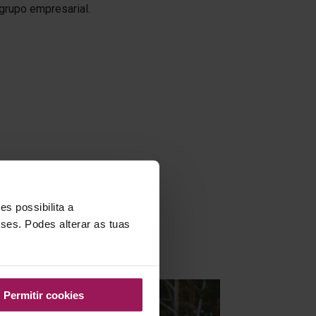
grupo empresarial.
s possibilita a
sses. Podes alterar as tuas
água
Receitas
Serviço
Permitir cookies