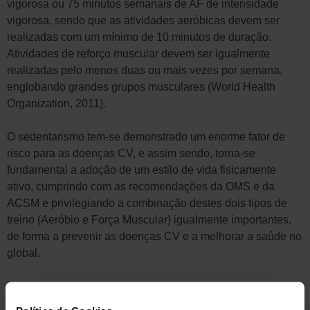
vigorosa ou 75 minutos semanais de AF de intensidade
vigorosa, sendo que as atividades aeróbicas devem ser
realizadas com um mínimo de 10 minutos de duração.
Atividades de reforço muscular devem ser igualmente
realizadas pelo menos duas ou mais vezes por semana,
englobando grandes grupos musculares (World Health
Organization, 2011).
O sedentarismo tem-se demonstrado um enorme fator de
risco para as doenças CV, e assim sendo, torna-se
fundamental a adoção de um estilo de vida fisicamente
ativo, cumprindo com as recomendações da OMS e da
ACSM e privilegiando a combinação destes dois tipos de
treino (Aeróbio e Força Muscular) igualmente importantes,
de forma a prevenir as doenças CV e a melhorar a saúde no
global.
Respeitando o principio da especificidade e da
individualidade, a nossa recomendação é que procure um