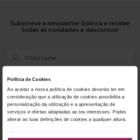
Subscreve a newsletter Solinca e recebe
todas as novidades e descontos!
Nome
Email
Política de Cookies
Ao aceitar a nossa política de cookies deverás ter em
consideração que a utilização de cookies possibilita a
Consentimento
Declaro que fui devidamente informado no que diz respeito ao
personalização da utilização e a apresentação de
tratamento dos meus dados pessoais. Consulte
AQUI
a forma como são
tratados os seus dados pessoais e
AQUI
a nossa Política de Privacidade.
serviços e ofertas adaptadas ao teu interesses. Podes
alterar as tuas definições de cookies a qualquer altura.
Consentimento
Autorizo** o responsável pelo tratamento – nos termos dos direitos de
informação – a enviar-me newsletters, mensagens informativas,
divulgação de eventos, ofertas e novidades, através de email, bem como a