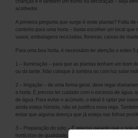
crianças e é também um trunfo na decoração – seja dent
acolhedor.
A primeira pergunta que surge é onde plantar? Falta d
cantinho para uma horta – basta escolher um local que r
vasos, embalagens recicladas, floreiras, caixas de made
Para uma boa horta, é necessário ter atenção a estes 5
1 – Iluminação – para que as plantas tenham um bom des
ou da tarde. Não coloque à sombra ou com luz solar indi
2 – Irrigação – de uma forma geral, deve regar diariame
a horta. É preciso ter cuidado com o excesso de água, 
de água. Para evitar o acúmulo, o ideal é optar por vas
ainda esteja húmida, não se justifica nova rega. Também 
evitar que alguma doença que já esteja nas folhas prolif
3 – Preparação do solo – É preciso garantir que o solo 
hortícolas de qualidade. A forma mais prática consiste e