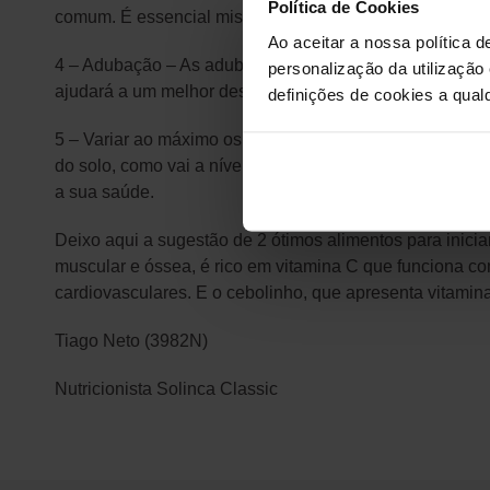
Política de Cookies
comum. É essencial misturar com a terra comum, pois est
Ao aceitar a nossa política d
4 – Adubação – As adubações podem ser feitas com com
personalização da utilização
ajudará a um melhor desenvolvimento da planta.
definições de cookies a qualq
5 – Variar ao máximo os legumes e ervas aromáticas cult
do solo, como vai a nível da sua alimentação conseguir
a sua saúde.
Deixo aqui a sugestão de 2 ótimos alimentos para inici
muscular e óssea, é rico em vitamina C que funciona co
cardiovasculares. E o cebolinho, que apresenta vitamina 
Tiago Neto (3982N)
Nutricionista Solinca Classic