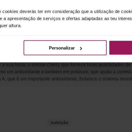
a última ajuda a fixar a água.
e cookies deverás ter em consideração que a utilização de cookie
postos orgânicos, como borra de café, cascas de banana ou de
 e a apresentação de serviços e ofertas adaptadas ao teu intere
uer altura.
ivadas – isto não só é importante para manter a rotatividade d
 adquirir mais minerais e vitaminas, melhorando a qualidade n
Personalizar
ar a sua horta: o tomate cherry que fornece boas quantidades d
mo um antioxidante e também em potássio, que ajuda a controlar
A, que é um importante antioxidante, fortalece o sistema imunit
nutrição