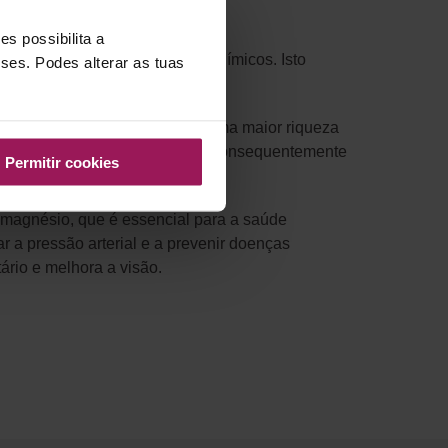
s possibilita a
 ovos, ou então com adubos químicos. Isto
sses. Podes alterar as tuas
as culturas e assim assegurar uma maior riqueza
utricional da sua alimentação e consequentemente
Permitir cookies
e magnésio, que é essencial para a saúde
 a pressão arterial e a prevenir doenças
ário e melhora a visão.