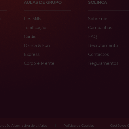
AULAS DE GRUPO
SOLINCA
o
Les Mills
Sobre nós
Tonificação
Campanhas
Cardio
FAQ
Danca & Fun
Recrutamento
Express
Contactos
Corpo e Mente
Regulamentos
olução Alternativa de Litígios
Política de Cookies
Gestão de 