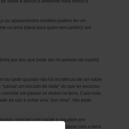
 de verde e deixar o ambiente mais fresco e
spaço ou apartamentos também podem ter um
nte na terra (ideal para quem tem jardim); em
ireta por dia, que pode ser no período da manhã
fim da tarde quando não há incidência de sol sobre
ta “passar um bocado de sede” do que ter excesso
a consiste em passar os dedos na terra. Caso esta
 da raiz e evitar virar “por cima”. Isto pode
s plantas cresçam com saúde e resultem em
ão mais ricas em nutrientes) e misturar com a terra