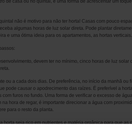
ro de casa ou no quintal, é uma forma de acrescentar um toque
e quintal não é motivo para não ter horta! Casas com pouco e
eceba algumas horas de luz solar direta. Pode plantar diretame
ira e uma ótima ideia para os apartamentos, as hortas verticais.
 passos:
envolvimento, devem ter no mínimo, cinco horas de luz solar d
reta.
nte ou a cada dois dias. De preferência, no início da manhã ou 
que pode causar o apodrecimento das raízes. É preferível a hor
os com furos no fundo. Uma forma de verificar o excesso de águ
na hora de regar, é importante direcionar a água com proximidade
ere para o resto da planta.
da horta seja rico em nutrientes e matéria orgânica para que a
m adquirir, em lojas especializadas, terras já preparadas (que s