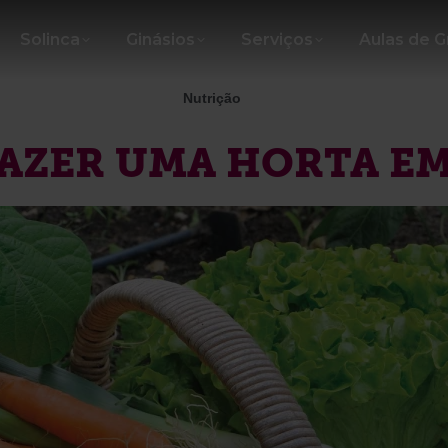
Solinca
Ginásios
Serviços
Aulas de 
Nutrição
AZER UMA HORTA EM