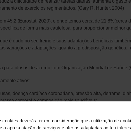
eduz a dificuldade de realizar tarefas diárias, aumenta o gasto
inamento de exercícios regimentados. (Gary R. Hunter, 2004)
m 45.2 (Eurostat, 2020), e onde temos cerca de 21,8%(cerca de
pecífica de forma mais cautelosa, para proporcionar melhor qu
que é dado no seu treino e suas adaptações benéficas também.
tas variações e adaptações, quanto a predisposição genética, ní
.
ísica para idosos de acordo com Organização Mundial de Saúde 
camente ativos:
usas, doença cardíaca coronariana, pressão alta, derrame, dia
r, massa corporal e composição mais saudáveis;
venção de doenças cardiovasculares, diabetes tipo 2 e o apri
nor risco de limitações funcionais, moderadas e graves, limit
e cookies deverás ter em consideração que a utilização de cookie
 e a apresentação de serviços e ofertas adaptadas ao teu intere