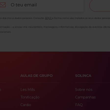
ail
o dos meus dados pessoais. Consulte
AQUI
a forma como são tratados os seus dados pessoa
formação – a enviar-me newsletters, mensagens informativas, divulgação de eventos, ofert
ocionais.
AULAS DE GRUPO
SOLINCA
o
Les Mills
Sobre nós
Tonificação
Campanhas
Cardio
FAQ