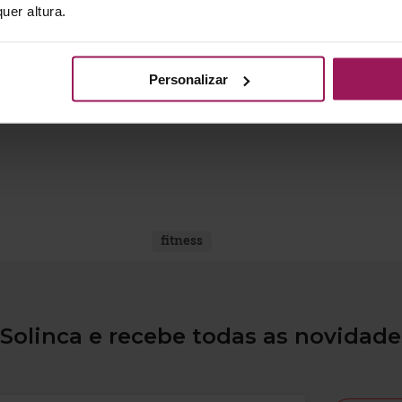
uer altura.
 prática de treino de força 3 vezes por semana (WHO, 2020).
ade, mas focando no tema, será importante para todos praticar
Personalizar
 devemos manter no mínimo um estímulo de treino organizado e 
o “melhor” treino, mas sim o treino que foi planeado e desenha
fitness
Solinca e recebe todas as novidade