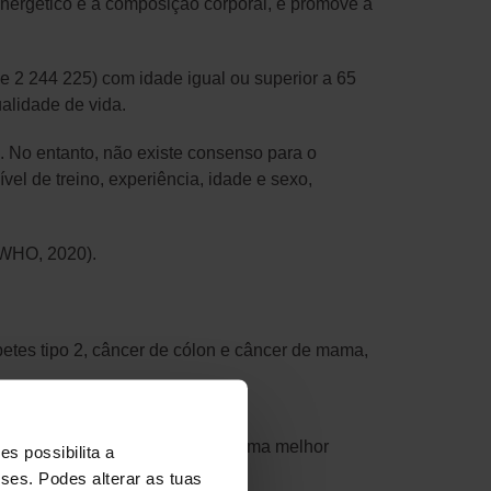
 energético e a composição corporal, e promove a
 2 244 225) com idade igual ou superior a 65
alidade de vida.
 No entanto, não existe consenso para o
vel de treino, experiência, idade e sexo,
(WHO, 2020).
betes tipo 2, câncer de cólon e câncer de mama,
moramento da saúde óssea
ações de função proporcionando uma melhor
s possibilita a
sses. Podes alterar as tuas