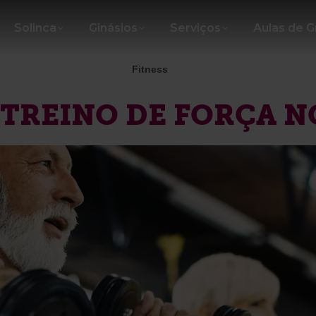
Solinca
Ginásios
Serviços
Aulas de 
Fitness
 TREINO DE FORÇA N