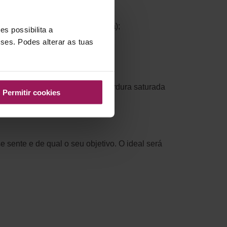
te, queijo e banana;
jão, cereais integrais, ovo (gema);
s possibilita a
sses. Podes alterar as tuas
e camomila e valeriana;
imentos açucarados e ricos em gordura saturada
Permitir cookies
).
sente e de qual o seu objetivo. O ideal será