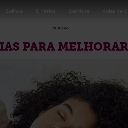
Solinca
Ginásios
Serviços
Aulas de 
Nutrição
IAS PARA MELHORAR