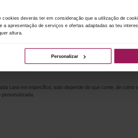
tonina e melatonina) sobretudo antes de dormir:
Leite, iogur
 (no seu conjunto também têm efeito ansiolítico):
Nozes, fei
e cookies deverás ter em consideração que a utilização de cookie
 e a apresentação de serviços e ofertas adaptadas ao teu intere
complexos ao jantar (arroz, massa integral…), cereja, infusão d
uer altura.
arador:
es como a cola, bebidas alcoólicas, chocolate (estimulante), al
Personalizar
 gordura no jantar (podem prolongar a digestão e provocar azia
cada caso em específico, tudo depende do que come, de como se 
o personalizada.