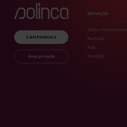
SERVIÇOS
Treino Personalizad
CAMPANHAS
Nutrição
Kids
Natação
Área privada