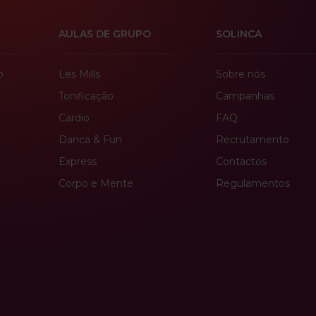
AULAS DE GRUPO
SOLINCA
o
Les Mills
Sobre nós
Tonificação
Campanhas
Cardio
FAQ
Danca & Fun
Recrutamento
Express
Contactos
Corpo e Mente
Regulamentos