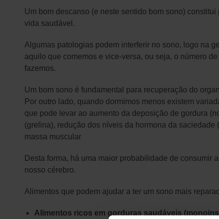
Um bom descanso (e neste sentido bom sono) constitui p
vida saudável.
Algumas patologias podem interferir no sono, logo na
aquilo que comemos e vice-versa, ou seja, o número de 
fazemos.
Um bom sono é fundamental para recuperação do organi
Por outro lado, quando dormimos menos existem variadas
que pode levar ao aumento da deposição de gordura (
(grelina), redução dos níveis da hormona da saciedade 
massa muscular
Desta forma, há uma maior probabilidade de consumir a
nosso cérebro.
Alimentos que podem ajudar a ter um sono mais reparad
Alimentos ricos em gorduras saudáveis (monoins