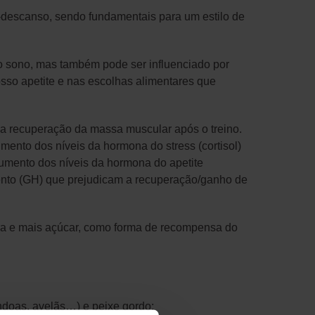
o-descanso, sendo fundamentais para um estilo de
o sono, mas também pode ser influenciado por
sso apetite e nas escolhas alimentares que
a recuperação da massa muscular após o treino.
mento dos níveis da hormona do stress (cortisol)
mento dos níveis da hormona do apetite
mento (GH) que prejudicam a recuperação/ganho de
ura e mais açúcar, como forma de recompensa do
ndoas, avelãs…) e peixe gordo;