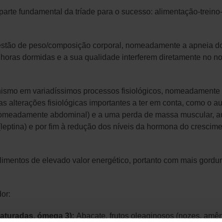
arte fundamental da tríade para o sucesso: alimentação-trein
 gestão de peso/composição corporal, nomeadamente a apneia d
horas dormidas e a sua qualidade interferem diretamente no no
smo em variadíssimos processos fisiológicos, nomeadamente 
 alterações fisiológicas importantes a ter em conta, como o au
nomeadamente abdominal) e a uma perda de massa muscular, au
(leptina) e por fim à redução dos níveis da hormona do cresci
limentos de elevado valor energético, portanto com mais gord
or:
aturadas, ómega 3):
Abacate, frutos oleaginosos (nozes, amê