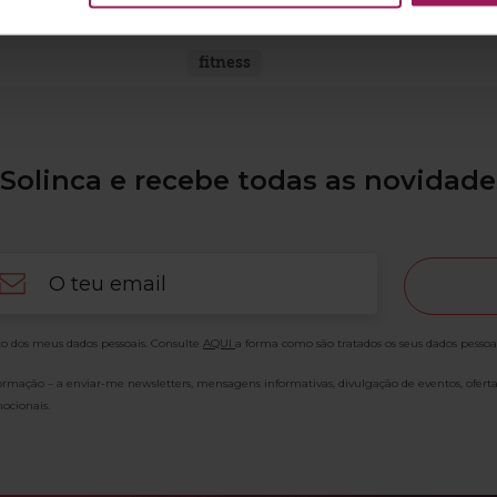
fitness
Solinca e recebe todas as novidade
ail
o dos meus dados pessoais. Consulte
AQUI
a forma como são tratados os seus dados pessoa
formação – a enviar-me newsletters, mensagens informativas, divulgação de eventos, ofert
ocionais.