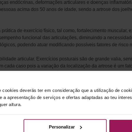
nças endócrinas, deformações articulares e doenças inflamatóri
, pessoas acima dos 50 anos de idade, sendo a artrose dos joel
rática de exercício físico, tal como, fortalecimento muscular, 
desempenho funcional das articulações, diminuindo a necessidad
ológicos, podendo atuar modificando possíveis fatores de risco
bilidade articular. Exercícios posturais são de grande valia, s
em cada caso pois a variação da localização da artrose é um fato
entam a força dos quadricípites ajudam na recuperação de funç
mpacto articular e reduzida amplitude de movimento para que 
e cookies deverás ter em consideração que a utilização de cookie
lar ajuda a aumentar a densidade mineral óssea, tendo neste c
 e a apresentação de serviços e ofertas adaptadas ao teu intere
de idade.
uer altura.
dos exercícios mais adequados para si, com o objetivo de melho
io e qualidade de vida.
Personalizar