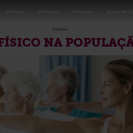
Solinca
Ginásios
Serviços
Aulas de 
Fitness
FÍSICO NA POPULAÇ