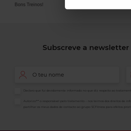
Bons Treinos!
Subscreve a newsletter 
Nome
Em
Consentimento
Declaro que fui devidamente informado no que diz respeito ao tratament
Consentimento
Autorizo** o responsável pelo tratamento – nos termos dos direitos de in
partilhar os meus dados de contacto ao grupo SCFitness para efeitos prom