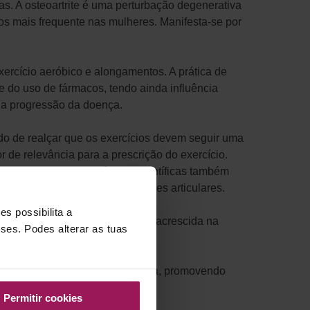
as. A osteoartrite é uma perturbação degenerativa
hos mais frequente nas mulheres. Manifesta-se por
exercício aeróbico e alongamentos. A prática de
e do uso de fármacos, tendo ainda influência
 na progressão da doença.
endo de realçar que os exercícios devem seguir uma
r de relevância para a prescrição do exercício.
ão articular. As evidências científicas também
possamos prevenir as deformações articulares.
s possibilita a
aso específico uma importância acrescida na
sses. Podes alterar as tuas
rar e reforçar toda a musculatura, promovendo
Permitir cookies