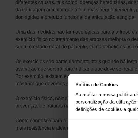
diferentes causas, tais como: doenças hereditárias, doe
da cartilagem articular que afeta, mais frequentemente
dor, rigidez e prejuízo funcional da articulação atingida.
Uma das medidas não farmacológicas para a artrose é a p
exercício físico no tratamento das artroses melhora o 
sobre o estado geral do paciente, como benefícios psic
Os exercícios são particularmente úteis quando há insta
avaliação que servirá para indicar o que deve ser feito 
Por exemplo, existem evidências que exercícios que aum
mostram que devemos privilegiar exercícios com baixo i
Política de Cookies
Ao aceitar a nossa política d
O exercício físico, nomeadamente, de resistência muscu
personalização da utilização
prevenção de fraturas na população acima dos 50 anos 
definições de cookies a qualq
Conte connosco para o orientar e ajudar na prescrição 
mais resistência e alcançando mais mobilidade, equilíbr