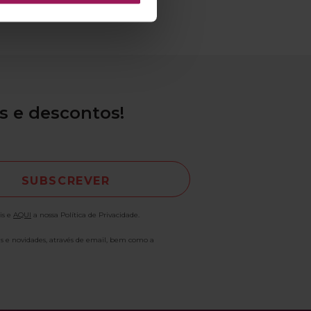
s e descontos!
is e
AQUI
a nossa Política de Privacidade.
as e novidades, através de email, bem como a