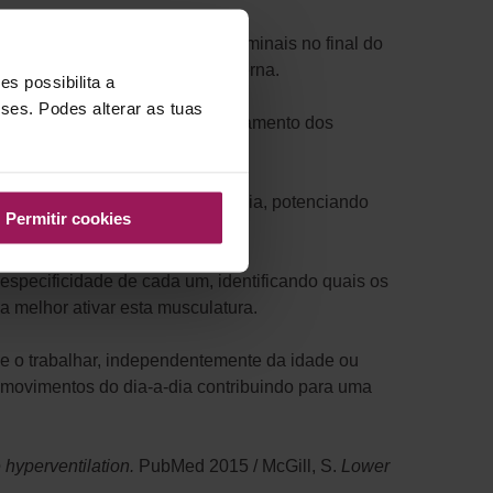
asta realizar uns simples abdominais no final do
 ativar a sua estrutura mais interna.
s possibilita a
sses. Podes alterar as tuas
tes e Yoga, ou a fazer o recrutamento dos
de e com todo o corpo em sinergia, potenciando
Permitir cookies
especificidade de cada um, identificando quais os
a melhor ativar esta musculatura.
e o trabalhar, independentemente da idade ou
m movimentos do dia-a-dia contribuindo para uma
e hyperventilation.
PubMed 2015 / McGill, S.
Lower