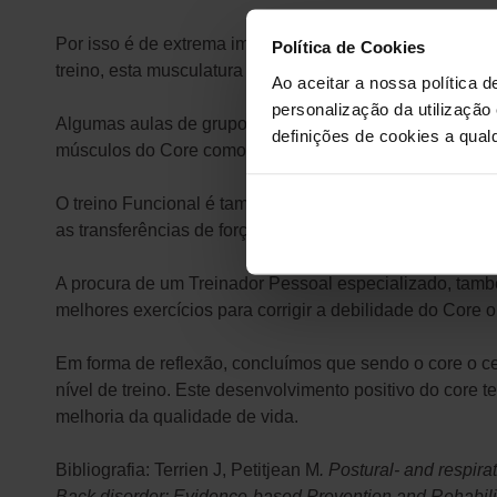
Por isso é de extrema importância perceber como podemo
Política de Cookies
treino, esta musculatura precisa de um trabalho de consci
Ao aceitar a nossa política d
personalização da utilização
Algumas aulas de grupo podem ajudar a aumentar o noss
definições de cookies a qualq
músculos do Core como é também o caso do CXWorx, Bo
O treino Funcional é também um caminho para desenvolv
as transferências de força de uns membros para os outr
A procura de um Treinador Pessoal especializado, també
melhores exercícios para corrigir a debilidade do Core 
Em forma de reflexão, concluímos que sendo o core o c
nível de treino. Este desenvolvimento positivo do core 
melhoria da qualidade de vida.
Bibliografia:
Terrien J, Petitjean M
. Postural- and respira
Back disorder: Evidence-based Prevention and Rehabilit