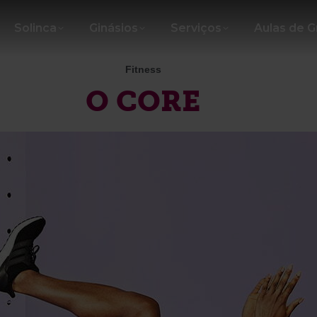
Solinca
Ginásios
Serviços
Aulas de 
Fitness
O CORE