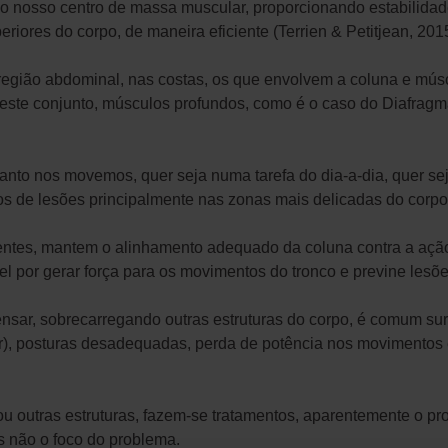
o nosso centro de massa muscular, proporcionando estabilidad
iores do corpo, de maneira eficiente (Terrien & Petitjean, 2015
região abdominal, nas costas, os que envolvem a coluna e mús
este conjunto, músculos profundos, como é o caso do Diafragm
nto nos movemos, quer seja numa tarefa do dia-a-dia, quer sej
pos de lesões principalmente nas zonas mais delicadas do corpo
ientes, mantem o alinhamento adequado da coluna contra a ação 
l por gerar força para os movimentos do tronco e previne lesõe
nsar, sobrecarregando outras estruturas do corpo, é comum sur
ar), posturas desadequadas, perda de potência nos movimentos e
u outras estruturas, fazem-se tratamentos, aparentemente o p
s não o foco do problema.