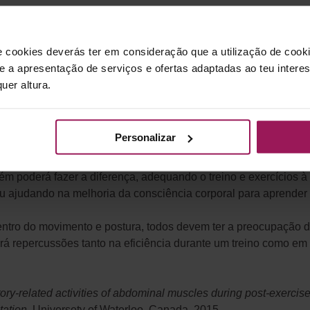
s trabalhar e ativar corretamente a musculatura do core. Não b
ência corporal, e exercícios que criem instabilidade, de forma a
e cookies deverás ter em consideração que a utilização de cookie
 e a apresentação de serviços e ofertas adaptadas ao teu intere
o conhecimento e consciência do corpo, como é o caso do Pila
uer altura.
dyBalance e Les Mills Barre.
er o core, uma vez que trabalha com exercícios de instabilida
Personalizar
os, ativando o Core e tornando os movimentos mais eficientes.
m poderá fazer a diferença, adequando o treino e exercícios à 
ou ajudando na melhoria da consciência corporal para aprender 
entro do movimento e postura, todos devem ter a preocupação d
terá repercussões tanto na eficiência durante um treino como e
tory-related activities of abdominal muscles during post-exercis
ation.
Universety of Waterloo, Canada. 2015