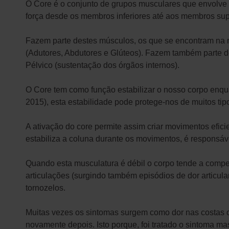
O Core é o conjunto de grupos musculares que envolve 
força desde os membros inferiores até aos membros super
Fazem parte destes músculos, os que se encontram na 
(Adutores, Abdutores e Glúteos). Fazem também parte d
Pélvico (sustentação dos órgãos internos).
O Core tem como função estabilizar o nosso corpo enqua
2015), esta estabilidade pode protege-nos de muitos ti
A ativação do core permite assim criar movimentos efic
estabiliza a coluna durante os movimentos, é responsáve
Quando esta musculatura é débil o corpo tende a compe
articulações (surgindo também episódios de dor articul
tornozelos.
Muitas vezes os sintomas surgem como dor nas costas o
novamente depois. Isto porque, foi tratado o sintoma ma