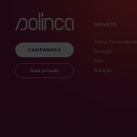
SERVIÇOS
Treino Personalizad
CAMPANHAS
Nutrição
Kids
Natação
Área privada