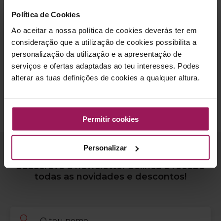
pela vigilância da sua saúde assegurando a manutenção de
Política de Cookies
um peso adequado através de uma alimentação equilibrada
Ao aceitar a nossa política de cookies deverás ter em
e da prática regular de exercício físico.
consideração que a utilização de cookies possibilita a
Mantenha-se activo! Mantenha-se saudável!
personalização da utilização e a apresentação de
serviços e ofertas adaptadas ao teu interesses. Podes
Renata Pinho
alterar as tuas definições de cookies a qualquer altura.
Fitness Instructor Solinca Maia Jardim
Permitir cookies
fitness
Personalizar
Subscreve a newsletter Solinca e recebe
todas as novidades e descontos!
Nome