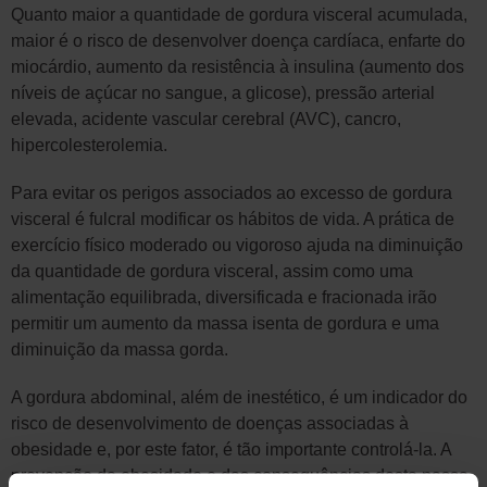
Quanto maior a quantidade de gordura visceral acumulada,
maior é o risco de desenvolver doença cardíaca, enfarte do
miocárdio, aumento da resistência à insulina (aumento dos
níveis de açúcar no sangue, a glicose), pressão arterial
elevada, acidente vascular cerebral (AVC), cancro,
hipercolesterolemia.
Para evitar os perigos associados ao excesso de gordura
visceral é fulcral modificar os hábitos de vida. A prática de
exercício físico moderado ou vigoroso ajuda na diminuição
da quantidade de gordura visceral, assim como uma
alimentação equilibrada, diversificada e fracionada irão
permitir um aumento da massa isenta de gordura e uma
diminuição da massa gorda.
A gordura abdominal, além de inestético, é um indicador do
risco de desenvolvimento de doenças associadas à
obesidade e, por este fator, é tão importante controlá-la. A
prevenção da obesidade e das consequências desta passa