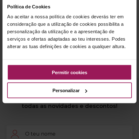
Resumindo: o segredo não consiste em “cortar” um grupo
Política de Cookies
alimentar radicalmente, mas sim, fazer com que todos os
Ao aceitar a nossa política de cookies deverás ter em
alimentos possam fazer parte da sua alimentação, de forma
consideração que a utilização de cookies possibilita a
equilibrada!
personalização da utilização e a apresentação de
serviços e ofertas adaptadas ao teu interesses. Podes
Juliana Guimarães (3195N)
alterar as tuas definições de cookies a qualquer altura.
Nutricionista Solinca Classic
Permitir cookies
nutrição
Personalizar
Subscreve a newsletter Solinca e recebe
todas as novidades e descontos!
Nome