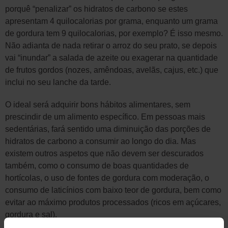
porquê “penalizar” os hidratos de carbono se estes
apresentam 4 quilocalorias por grama, enquanto um grama
de gordura tem 9 quilocalorias, por exemplo? É isso mesmo.
Não adianta de nada retirar o arroz do seu prato, se depois
vai “inundar” a salada de azeite ou exagerar na quantidade
de frutos gordos (nozes, amêndoas, avelãs, cajus, etc.) que
inclui no seu lanche da tarde.
O ideal será adquirir bons hábitos alimentares, sem
prescindir de um alimento específico. Em pessoas mais
sedentárias, fará sentido uma diminuição das porções de
hidratos de carbono a consumir ao longo do dia. Mas
existem outros aspetos que não devem ser descurados
também, como o consumo de boas quantidades de
hortícolas, o uso de fontes de gordura com moderação, o
consumo de laticínios com baixo teor de gordura, bem como
evitar ao máximo produtos processados (ricos em açúcares,
gordura e sal).