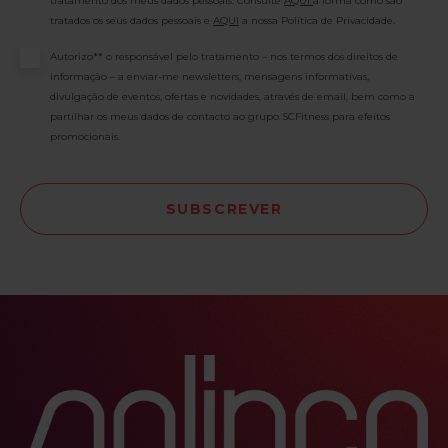
tratamento dos meus dados pessoais. Consulte
AQUI
a forma como são
melhorar o humor, aumentar a energia e reforçar a autoestima.
tratados os seus dados pessoais e
AQUI
a nossa Política de Privacidade.
Como refere a Mayo Clinic (2022), o impacto positivo do treino na
saúde mental é amplamente reconhecido e deve ser valorizado.
Consentimento
Autorizo** o responsável pelo tratamento – nos termos dos direitos de
Mesmo em pleno verão, o seu compromisso com o bem-estar pode
informação – a enviar-me newsletters, mensagens informativas,
divulgação de eventos, ofertas e novidades, através de email, bem como a
continuar firme. Conte com a Solinca para manter a motivação, a
partilhar os meus dados de contacto ao grupo SCFitness para efeitos
regularidade e a energia. Estamos aqui, com o ambiente certo e o
promocionais.
apoio certo, para que não perca o ritmo. Bons Treinos! Mais
movimento, mais saúde! Referências Mayo Clinic. “Exercise and
stress relief” (2022). Procurar Campanhas