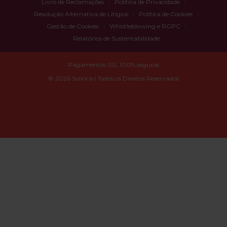
Livro de Reclamações
Política de Privacidade
Resolução Alternativa de Litígios
Política de Cookies
Gestão de Cookies
Whistleblowing e RGPC
Relatórios de Sustentabilidade
Pagamentos SSL 100% seguros
© 2026 Solinca | Todos os Direitos Reservados