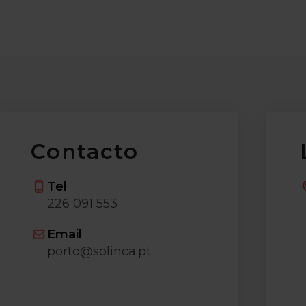
Contacto
Tel
226 091 553
Email
porto@solinca.pt