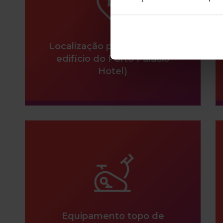
Localização privilegiada (no
edifício do Porto Palácio
Hotel)
Equipamento topo de