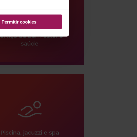
Permitir cookies
binetes de massagem e
erviço de bem-estar e
saúde
Piscina, jacuzzi e spa