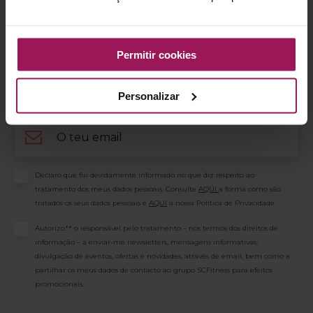
Subscreve a newsletter Solinca e recebe
todas as novidades e descontos!
Permitir cookies
Nome
Personalizar
Email
Consentimento
Declaro que fui devidamente informado no que diz respeito ao
tratamento dos meus dados pessoais. Consulte
AQUI
a forma como são
tratados os seus dados pessoais e
AQUI
a nossa Política de Privacidade.
Consentimento
Autorizo** o responsável pelo tratamento – nos termos dos direitos de
informação – a enviar-me newsletters, mensagens informativas,
divulgação de eventos, ofertas e novidades, através de email, bem como a
partilhar os meus dados de contacto ao grupo SCFitness para efeitos
promocionais.