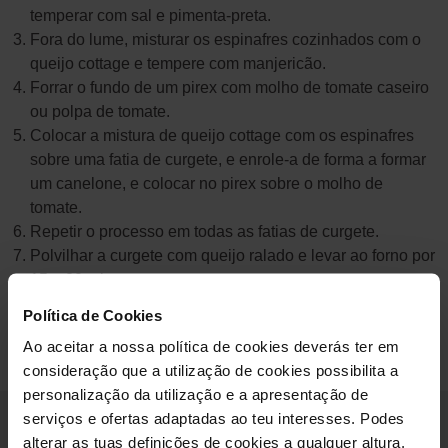
temperar com sal e pimenta-preta.
Fora do lume, misturar os espinafres cozinhados com o
queijo cottage e tempere com manjericão.
Forrar o fundo de um pirex com molho de tomate caseiro
ou polpa de tomate.
Colocar a mistura de queijo cottage com os espinafres
sobre uma fatia de curgete, e enrole-a de forma a formar
um canelone, e colocar no pirex sobre o molho de
tomate.
Repetir o processo em todas as fatias de curgete.
Polvilhar a curgete com queijo ralado e levar ao forno por
15 a 20 minutos.
Política de Cookies
Nutricionista Ana Isabel Almeida
Ao aceitar a nossa política de cookies deverás ter em
consideração que a utilização de cookies possibilita a
receitas
personalização da utilização e a apresentação de
serviços e ofertas adaptadas ao teu interesses. Podes
alterar as tuas definições de cookies a qualquer altura.