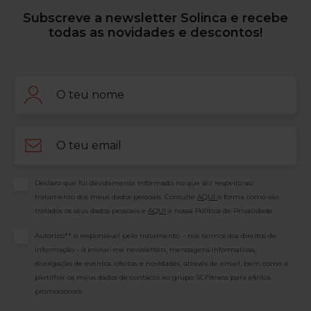
físico regular é uma das formas mais eficazes de combater o
Subscreve a newsletter Solinca e recebe
a motivação. Treinar em novembro é uma demonstração d
todas as novidades e descontos!
Solinca, damos-lhe as ferramentas para que esse compromisso
duradouro. Bons Treinos! Mais movimento, mais saúde! Refer
Association. “Exercise Fuels Mental Health” (2014).
Nome
Email
Consentimento
Declaro que fui devidamente informado no que diz respeito ao
tratamento dos meus dados pessoais. Consulte
AQUI
a forma como são
tratados os seus dados pessoais e
AQUI
a nossa Política de Privacidade.
Consentimento
Autorizo** o responsável pelo tratamento – nos termos dos direitos de
informação – a enviar-me newsletters, mensagens informativas,
divulgação de eventos, ofertas e novidades, através de email, bem como a
partilhar os meus dados de contacto ao grupo SCFitness para efeitos
promocionais.