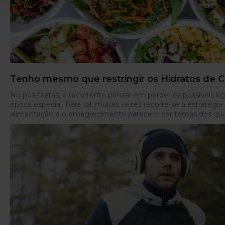
Bons Treinos! Mais movimento, mais saúde! Referências Cochr
Intensity Interval Training” (2017). Smith, A. “Stress manage
(2021).
Tenho mesmo que restringir os Hidratos de 
No pós-festas, é recorrente pensar em perder os possíveis k
época especial. Para tal, muitas vezes recorre-se à estratégia 
alimentação e o emagrecimento parecem ser temas dos quai
várias as fontes de informação, são vários os “tipos” de dieta 
catalogar os alimentos como “bons” ou “maus”. Os alimentos
excelente exemplo dos que se enquadram com frequência 
constantemente pessoas a “fugir” do arroz, da massa, da bat
engordam. É importante ter consciência de que esta forma s
aos alimentos não é, de todo, adequada e pode conduzir a
o que origina em muitos casos, o insucesso no emagrecimen
comportamento alimentar. No caso específico dos hidratos d
“combustível”, sendo a principal fonte de energia para as ativi
de estranhar que uma restrição severa deste tipo de alimento
humor, sensação de fadiga, alterações hormonais, intestinais