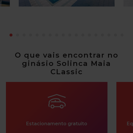
O que vais encontrar no
ginásio Solinca Maia
CLassic
Estacionamento gratuito
Eq