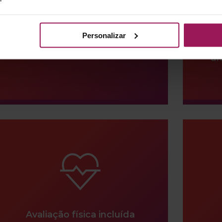
Personalizar
Estacionamento coberto
D
um
Avaliação física incluída