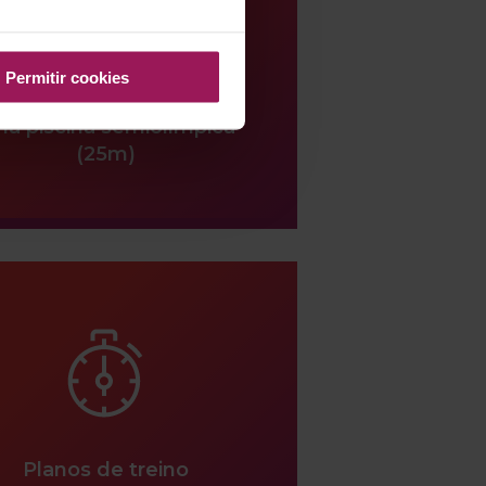
Permitir cookies
uas Piscinas, incluindo
a piscina semiolímpica
(25m)
Planos de treino