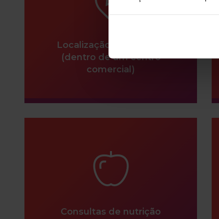
Localização privilegiada
(dentro de um centro
comercial)
Consultas de nutrição