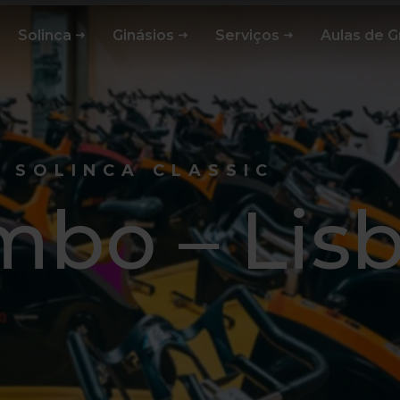
Solinca
Ginásios
Serviços
Aulas de 
SOLINCA CLASSIC
mbo – Lis