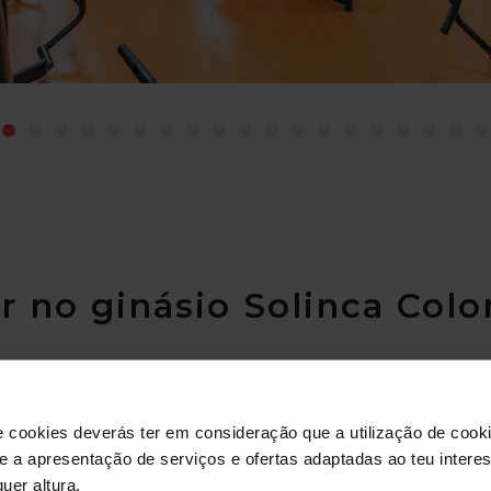
r no ginásio Solinca Col
e cookies deverás ter em consideração que a utilização de cookie
 e a apresentação de serviços e ofertas adaptadas ao teu intere
uer altura.