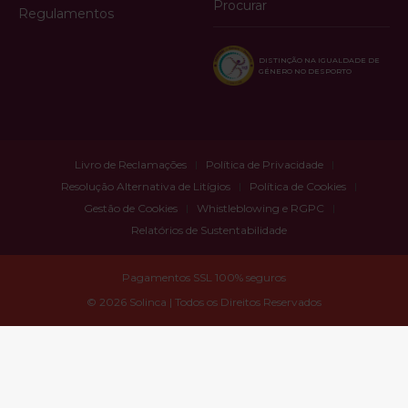
Procurar
Regulamentos
DISTINÇÃO NA IGUALDADE DE
GÉNERO NO DESPORTO
Livro de Reclamações
Política de Privacidade
Resolução Alternativa de Litígios
Política de Cookies
Gestão de Cookies
Whistleblowing e RGPC
Relatórios de Sustentabilidade
Pagamentos SSL 100% seguros
© 2026 Solinca | Todos os Direitos Reservados