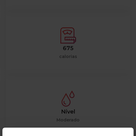
675
calorias
Nível
Moderado