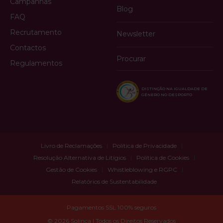
Campanhas
Blog
FAQ
Recrutamento
Newsletter
Contactos
Procurar
Regulamentos
DISTINÇÃO NA IGUALDADE DE
GÉNERO NO DESPORTO
Livro de Reclamações
Política de Privacidade
Resolução Alternativa de Litígios
Política de Cookies
Gestão de Cookies
Whistleblowing e RGPC
Relatórios de Sustentabilidade
Pagamentos SSL 100% seguros
© 2026 Solinca | Todos os Direitos Reservados