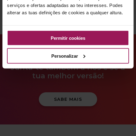
serviços e ofertas adaptadas ao teu interesses. Podes
alterar as tuas definições de cookies a qualquer altura.
Permitir cookies
Mais de 110.000 sócios confiam na Solinca para
terem uma vida mais ativa e saudável.
Personalizar
Junta-te também a nós e sê a
tua melhor versão!
SABE MAIS