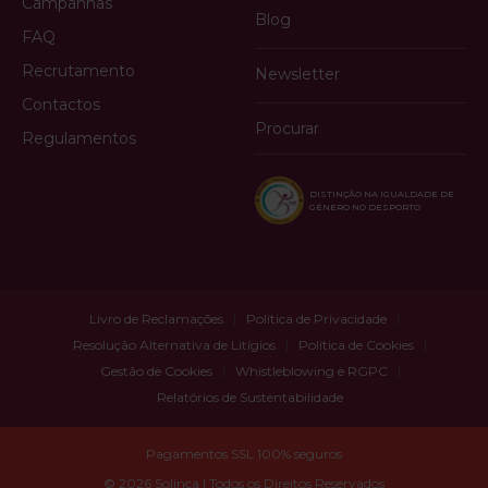
Campanhas
Blog
FAQ
Recrutamento
Newsletter
Contactos
Procurar
Regulamentos
DISTINÇÃO NA IGUALDADE DE
GÉNERO NO DESPORTO
Livro de Reclamações
Política de Privacidade
Resolução Alternativa de Litígios
Política de Cookies
Gestão de Cookies
Whistleblowing e RGPC
Relatórios de Sustentabilidade
Pagamentos SSL 100% seguros
© 2026 Solinca | Todos os Direitos Reservados