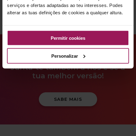
serviços e ofertas adaptadas ao teu interesses. Podes
alterar as tuas definições de cookies a qualquer altura.
Permitir cookies
Mais de 110.000 sócios confiam na Solinca para
terem uma vida mais ativa e saudável.
Personalizar
Junta-te também a nós e sê a
tua melhor versão!
SABE MAIS