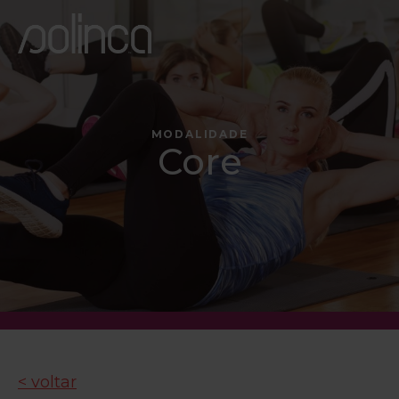
MODALIDADE
Core
< voltar