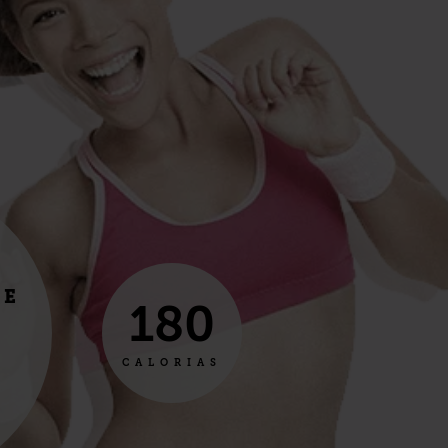
TE
180
CALORIAS