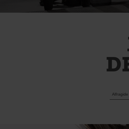
D
Alfragide