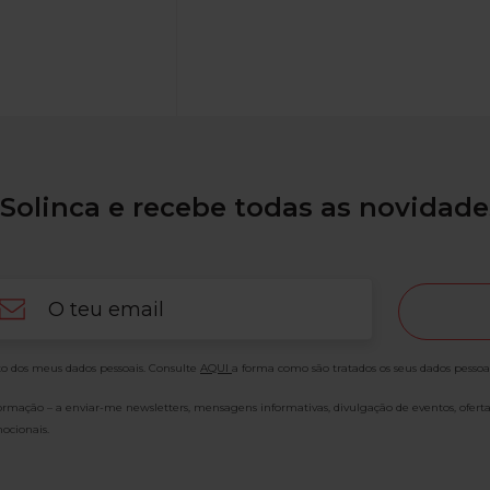
Solinca e recebe todas as novidade
ail
o dos meus dados pessoais. Consulte
AQUI
a forma como são tratados os seus dados pessoa
formação – a enviar-me newsletters, mensagens informativas, divulgação de eventos, ofert
ocionais.