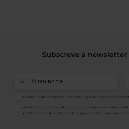
Subscreve a newsletter 
Nome
Em
Consentimento
Declaro que fui devidamente informado no que diz respeito ao tratament
Consentimento
Autorizo** o responsável pelo tratamento – nos termos dos direitos de in
partilhar os meus dados de contacto ao grupo SCFitness para efeitos prom