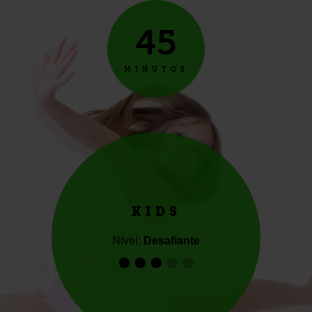
45
MINUTOS
KIDS
Nível:
Desafiante