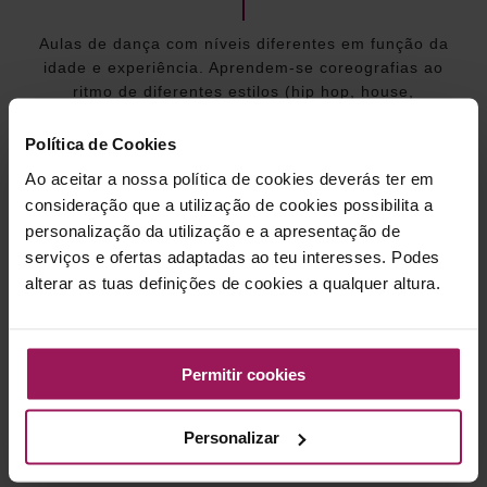
Aulas de dança com níveis diferentes em função da
idade e experiência. Aprendem-se coreografias ao
ritmo de diferentes estilos (hip hop, house,
contemporâneo, latinas, etc.). O mais importante, é
que aprendam a dançar ao mesmo tempo que se
Política de Cookies
divertem.
Ao aceitar a nossa política de cookies deverás ter em
consideração que a utilização de cookies possibilita a
personalização da utilização e a apresentação de
serviços e ofertas adaptadas ao teu interesses. Podes
BENEFÍCIOS
alterar as tuas definições de cookies a qualquer altura.
Desenvolve a musicalidade, coordenação e
expressão corporal. Permite a aprendizagem de
Permitir cookies
diferentes coreografias adaptadas aos diferentes
estilos musicais.
Personalizar