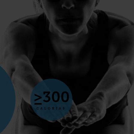
≥300
CALORIAS