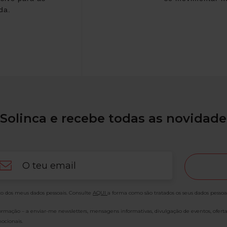
da.
Solinca e recebe todas as novidade
ail
o dos meus dados pessoais. Consulte
AQUI
a forma como são tratados os seus dados pessoa
formação – a enviar-me newsletters, mensagens informativas, divulgação de eventos, ofert
ocionais.