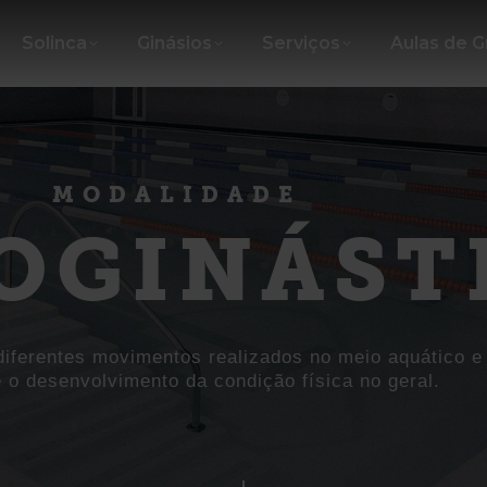
Solinca
Ginásios
Serviços
Aulas de 
MODALIDADE
OGINÁST
iferentes movimentos realizados no meio aquático e
é o desenvolvimento da condição física no geral.