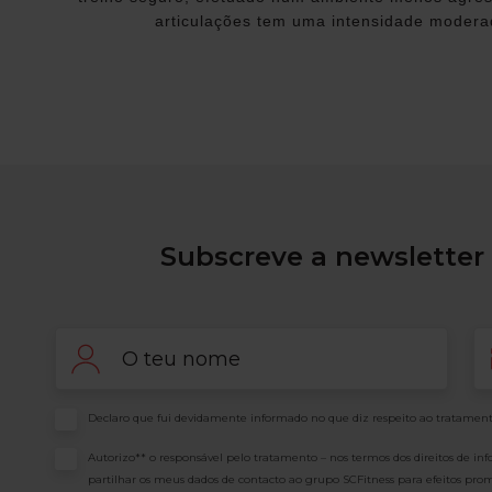
articulações tem uma intensidade modera
Subscreve a newsletter 
Nome
Em
Consentimento
Declaro que fui devidamente informado no que diz respeito ao tratament
Consentimento
Autorizo** o responsável pelo tratamento – nos termos dos direitos de in
partilhar os meus dados de contacto ao grupo SCFitness para efeitos prom