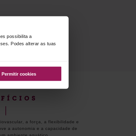
s possibilita a
sses. Podes alterar as tuas
Permitir cookies
FÍCIOS
vascular, a força, a flexibilidade e
ve a autonomia e a capacidade de
um ambiente aquático.