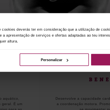
e cookies deverás ter em consideração que a utilização de cookie
 e a apresentação de serviços e ofertas adaptadas ao teu intere
uer altura.
Personalizar
BENE
o aquático,
Desenvolve a capacidade cardio
m geral. É um
a coordenação motora. Promo
sivo para as
se movimentar n