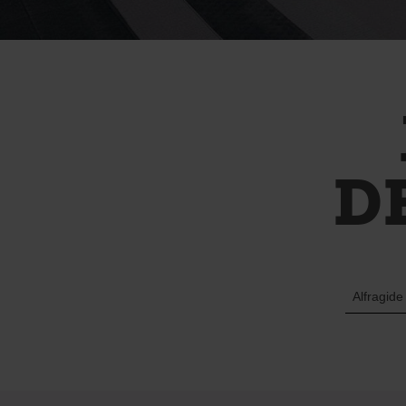
D
Alfragide