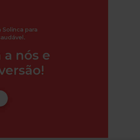
 Solinca para
saudável.
 a nós e
versão!