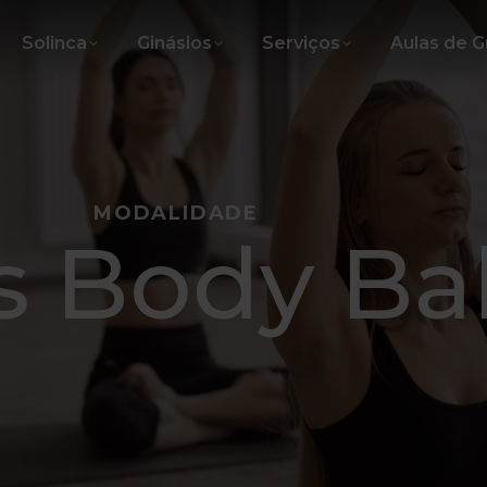
Solinca
Ginásios
Serviços
Aulas de 
MODALIDADE
ls Body Ba