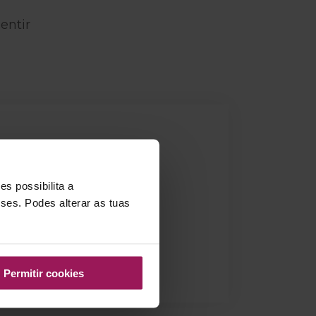
entir
s possibilita a
sses. Podes alterar as tuas
Nível
Acessível
Permitir cookies