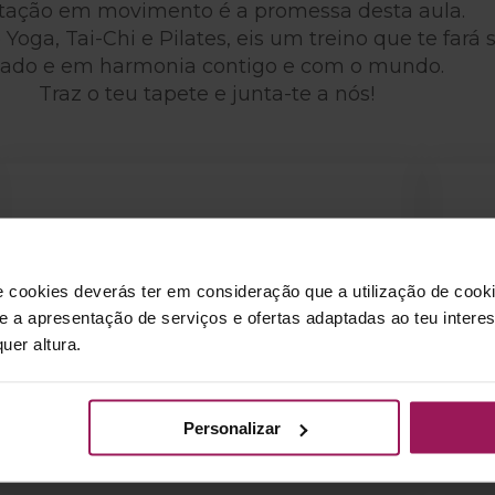
tação em movimento é a promessa desta aula.
ga, Tai-Chi e Pilates, eis um treino que te fará s
cado e em harmonia contigo e com o mundo.
Traz o teu tapete e junta-te a nós!
e cookies deverás ter em consideração que a utilização de cookie
 e a apresentação de serviços e ofertas adaptadas ao teu intere
390
uer altura.
calorias
Personalizar