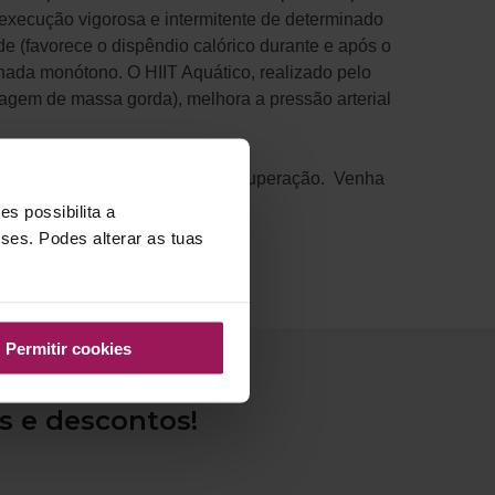
a execução vigorosa e intermitente de determinado
ade (favorece o dispêndio calórico durante e após o
 nada monótono. O HIIT Aquático, realizado pelo
agem de massa gorda), melhora a pressão arterial
 intercalados com períodos de recuperação. Venha
s possibilita a
sses. Podes alterar as tuas
Permitir cookies
s e descontos!