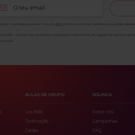
ail
o dos meus dados pessoais. Consulte
AQUI
a forma como são tratados os seus dados pessoa
formação – a enviar-me newsletters, mensagens informativas, divulgação de eventos, ofert
ocionais.
AULAS DE GRUPO
SOLINCA
o
Les Mills
Sobre nós
Tonificação
Campanhas
Cardio
FAQ