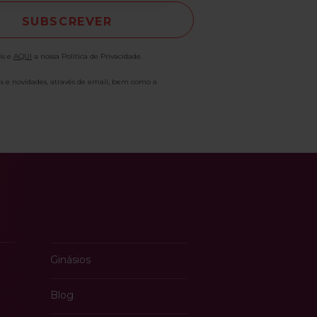
is e
AQUI
a nossa Política de Privacidade.
as e novidades, através de email, bem como a
Ginásios
Blog