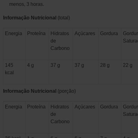
menos, 3 horas.
Informação Nutricional
(total)
Energia
Proteína
Hidratos
Açúcares
Gordura
Gordu
de
Satura
Carbono
145
4 g
37 g
37 g
28 g
22 g
kcal
Informação Nutricional
(porção)
Energia
Proteína
Hidratos
Açúcares
Gordura
Gordu
de
Satura
Carbono