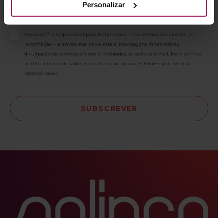
Personalizar
tratamento dos meus dados pessoais. Consulte
AQUI
a forma como são
tratados os seus dados pessoais e
AQUI
a nossa Política de Privacidade.
Consentimento
Autorizo** o responsável pelo tratamento – nos termos dos direitos de
informação – a enviar-me newsletters, mensagens informativas,
divulgação de eventos, ofertas e novidades, através de email, bem como a
partilhar os meus dados de contacto ao grupo SCFitness para efeitos
promocionais.