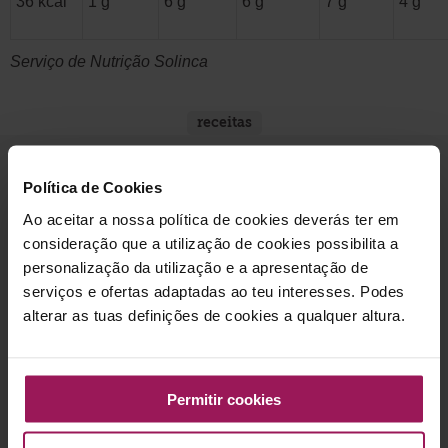
36 kcal
1 g
6 g
6 g
7 g
4 g
Serviço de Nutrição Solinca
receitas
Política de Cookies
Subscreve a newsletter Solinca e recebe
Ao aceitar a nossa política de cookies deverás ter em
todas as novidades e descontos!
consideração que a utilização de cookies possibilita a
personalização da utilização e a apresentação de
serviços e ofertas adaptadas ao teu interesses. Podes
Nome
alterar as tuas definições de cookies a qualquer altura.
Email
Permitir cookies
Consentimento
Declaro que fui devidamente informado no que diz respeito ao