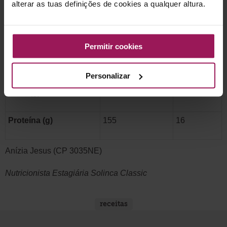
alterar as tuas definições de cookies a qualquer altura.
Hidratos de Carbono
356
36
(g)
Permitir cookies
Açúcares (g)
27
3
Personalizar
Fibra (g)
41
4
Proteína (g)
155
16
Anízia Jesus (CP 3035NE)
Nutricionista Estagiária Solinca Classic
receitas