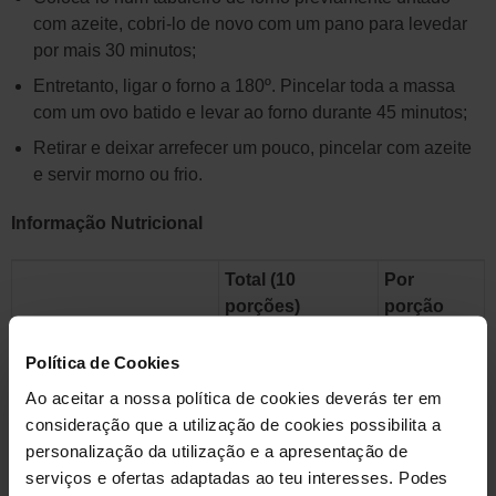
com azeite, cobri-lo de novo com um pano para levedar
por mais 30 minutos;
Entretanto, ligar o forno a 180º. Pincelar toda a massa
com um ovo batido e levar ao forno durante 45 minutos;
Retirar e deixar arrefecer um pouco, pincelar com azeite
e servir morno ou frio.
Informação Nutricional
Total (10
Por
porções)
porção
Política de Cookies
Calorias (Kcal)
2586
259
Ao aceitar a nossa política de cookies deverás ter em
consideração que a utilização de cookies possibilita a
Gordura (g)
56
7
personalização da utilização e a apresentação de
serviços e ofertas adaptadas ao teu interesses. Podes
Saturada (g)
11
1