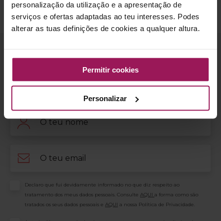
personalização da utilização e a apresentação de
corpo, mais forte e mais seguro. Bons Treinos!
serviços e ofertas adaptadas ao teu interesses. Podes
alterar as tuas definições de cookies a qualquer altura.
fitness
Subscreve a newsletter Solinca e recebe
Permitir cookies
todas as novidades e descontos!
Personalizar
Nome
Email
Consentimento
Declaro que fui devidamente informado no que diz respeito ao
tratamento dos meus dados pessoais. Consulte
AQUI
a forma como são
tratados os seus dados pessoais e
AQUI
a nossa Política de Privacidade.