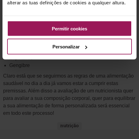
alterar as tuas definições de cookies a qualquer altura.
em gorduras polinsaturadas e magnésio
Abacate rico em gorduras monoinsaturadas
Peixes gordos ricos em ómega 3 (sardinha, cavala)
Permitir cookies
Alimentos vasodilatadores que melhoram a circulação:
Personalizar
Beterraba
Espinafres
Gengibre
Claro está que se seguirmos as regras de uma alimentação
saudável no dia a dia já vamos estar a cumprir estas
premissas. Além disso a avaliação de um nutricionista quer
para avaliar a sua composição corporal, quer para equilibrar
a sua alimentação de forma personalizada será essencial
em todo este processo!
nutrição