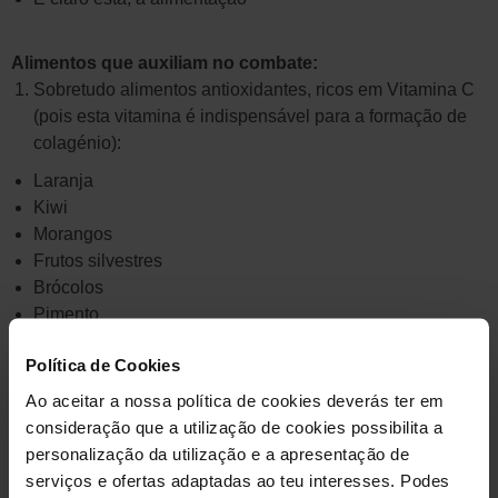
Alimentos que auxiliam no combate:
Sobretudo alimentos antioxidantes, ricos em Vitamina C
(pois esta vitamina é indispensável para a formação de
colagénio):
Laranja
Kiwi
Morangos
Frutos silvestres
Brócolos
Pimento
Agrião
Política de Cookies
Couve galega
Ervas aromáticas frescas
Ao aceitar a nossa política de cookies deverás ter em
consideração que a utilização de cookies possibilita a
personalização da utilização e a apresentação de
Alimentos anti-inflamatórios:
serviços e ofertas adaptadas ao teu interesses. Podes
Frutos oleaginosos (nozes, avelãs, amêndoas…) ricos