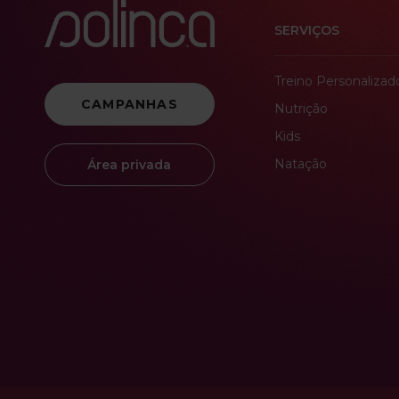
SERVIÇOS
Treino Personalizad
CAMPANHAS
Nutrição
Kids
Natação
Área privada