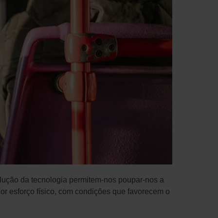
volução da tecnologia permitem-nos poupar-nos a
or esforço físico, com condições que favorecem o