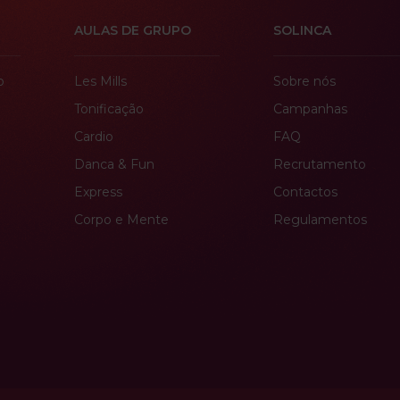
AULAS DE GRUPO
SOLINCA
o
Les Mills
Sobre nós
Tonificação
Campanhas
Cardio
FAQ
Danca & Fun
Recrutamento
Express
Contactos
Corpo e Mente
Regulamentos