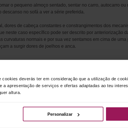
ar o pequeno almoço sentado, sentar no carro, autocarro ou me
o descanso no sofá a ver a série preferida.
al, dores de cabeça constantes e constrangimentos dos mecani
 neste caso específico pode ser descrito por anteriorização 
suas curvaturas normais e por sua vez sentamos em cima de uma
çam a surgir dores de joelhos e anca.
intomas. Ter as suas refeições mais curtas em pé, arranjar uma
e cookies deverás ter em consideração que a utilização de cookie
r-se 5, 10 minutos a cada hora sentado, já é um começo. Nos tr
 e a apresentação de serviços e ofertas adaptadas ao teu intere
ombros, costas, glúteos e pernas. Evite exercícios sentados, e 
uer altura.
uas necessidades.
ara ser causadora de problemas de saúde. A boa notícia é que
Personalizar
fitness