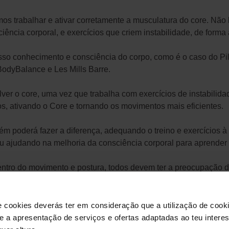
s trabalhar e ativar corretamente a musculatura do core. Não b
ência corporal, e exercícios que criem instabilidade, de forma a
o conhecimento e consciência do corpo, como é o caso do Pila
dyBalance e Les Mills Barre.
er o core, uma vez que trabalha com exercícios de instabilida
os, ativando o Core e tornando os movimentos mais eficientes.
m poderá fazer a diferença, adequando o treino e exercícios à 
ou ajudando na melhoria da consciência corporal para aprender 
entro do movimento e postura, todos devem ter a preocupação d
terá repercussões tanto na eficiência durante um treino como e
e cookies deverás ter em consideração que a utilização de cookie
tory-related activities of abdominal muscles during post-exercis
 e a apresentação de serviços e ofertas adaptadas ao teu intere
ation.
Universety of Waterloo, Canada. 2015