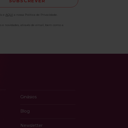
is e
AQUI
a nossa Política de Privacidade.
as e novidades, através de email, bem como a
Ginásios
Blog
Newsletter