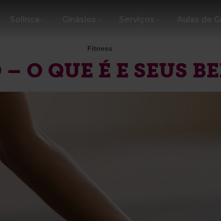
Solinca
Ginásios
Serviços
Aulas de 
Fitness
– O QUE É E SEUS BE