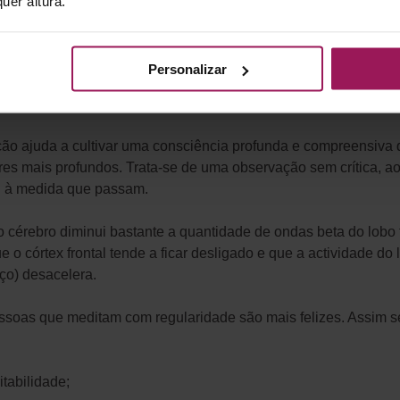
uer altura.
lectir, projectar, um olhar para dentro, um estado de consciênci
vel por aquilo que penso.
Personalizar
go no momento presente. Um meio de despertar a consciência.
ção ajuda a cultivar uma consciência profunda e compreensiva qu
res mais profundos. Trata-se de uma observação sem crítica, a
l à medida que passam.
cérebro diminui bastante a quantidade de ondas beta do lobo f
e o córtex frontal tende a ficar desligado e que a actividade d
ço) desacelera.
ssoas que meditam com regularidade são mais felizes. Assim s
tabilidade;