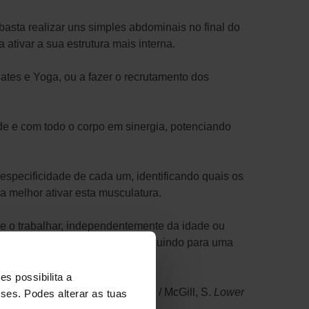
asta realizar uns simples abdominais no final do
 ativar a sua estrutura mais interna.
tes e Yoga, ou a fazer o recrutamento dos
de e com todo o corpo em sinergia, potenciando
especificidade de cada um, identificando quais os
a melhor ativar esta musculatura.
e o trabalhar, independentemente da idade ou
m movimentos do dia-a-dia contribuindo para uma
s possibilita a
e hyperventilation.
PubMed 2015 / McGill, S.
Lower
sses. Podes alterar as tuas