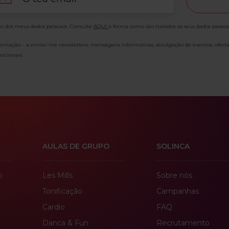
o dos meus dados pessoais. Consulte
AQUI
a forma como são tratados os seus dados pessoa
formação – a enviar-me newsletters, mensagens informativas, divulgação de eventos, ofert
ocionais.
AULAS DE GRUPO
SOLINCA
o
Les Mills
Sobre nós
Tonificação
Campanhas
Cardio
FAQ
Danca & Fun
Recrutamento