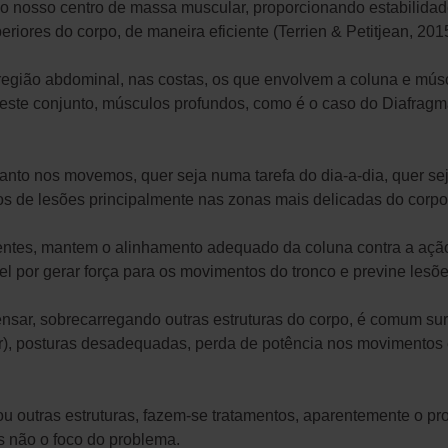
o nosso centro de massa muscular, proporcionando estabilidad
iores do corpo, de maneira eficiente (Terrien & Petitjean, 2015
região abdominal, nas costas, os que envolvem a coluna e mús
este conjunto, músculos profundos, como é o caso do Diafragm
nto nos movemos, quer seja numa tarefa do dia-a-dia, quer sej
pos de lesões principalmente nas zonas mais delicadas do corpo
ientes, mantem o alinhamento adequado da coluna contra a ação 
l por gerar força para os movimentos do tronco e previne lesõe
nsar, sobrecarregando outras estruturas do corpo, é comum sur
ar), posturas desadequadas, perda de potência nos movimentos e
u outras estruturas, fazem-se tratamentos, aparentemente o p
s não o foco do problema.