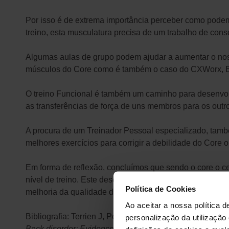
Por isso é de extrema importância perceber como podemo
treino, esta musculatura precisa de um trabalho de consci
Algumas aulas de grupo podem ajudar a aumentar o noss
músculos do Core como é também o caso do CXWorx, Bo
O treino Funcional é também um caminho para desenvolv
as transferências de força de uns membros para os outr
A procura de um Treinador Pessoal especializado, també
melhores exercícios para corrigir a debilidade do Core 
Em forma de reflexão, concluímos que sendo o core o c
nível de treino. Este desenvolvimento positivo do core 
Política de Cookies
melhoria da qualidade de vida.
Ao aceitar a nossa política d
Bibliografia:
Terrien J, Petitjean M
. Postural- and respira
personalização da utilização
Back disorder: Evidence-based Prevention and Rehabilit