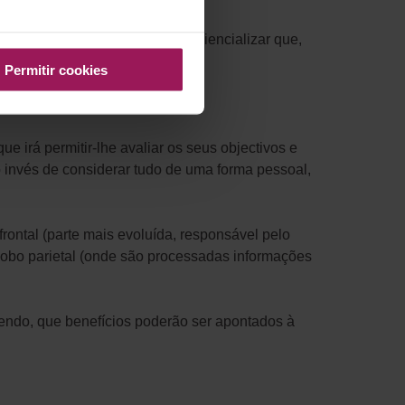
a expandida. Na verdade um consciencializar que,
Permitir cookies
e irá permitir-lhe avaliar os seus objectivos e
o invés de considerar tudo de uma forma pessoal,
rontal (parte mais evoluída, responsável pelo
o lobo parietal (onde são processadas informações
endo, que benefícios poderão ser apontados à