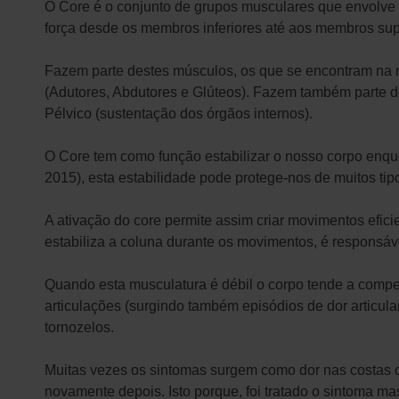
O Core é o conjunto de grupos musculares que envolve 
força desde os membros inferiores até aos membros super
Fazem parte destes músculos, os que se encontram na 
(Adutores, Abdutores e Glúteos). Fazem também parte d
Pélvico (sustentação dos órgãos internos).
O Core tem como função estabilizar o nosso corpo enqua
2015), esta estabilidade pode protege-nos de muitos ti
A ativação do core permite assim criar movimentos efic
estabiliza a coluna durante os movimentos, é responsáve
Quando esta musculatura é débil o corpo tende a compe
articulações (surgindo também episódios de dor articul
tornozelos.
Muitas vezes os sintomas surgem como dor nas costas o
novamente depois. Isto porque, foi tratado o sintoma ma