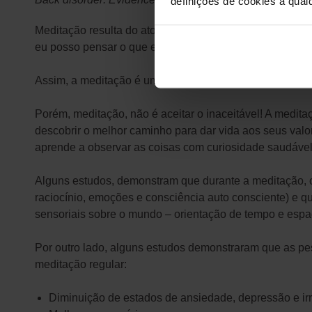
definições de cookies a qualq
Meditação resulta do ato de meditar, isto é, pensar, ref
eu posso pensar o que eu quiser mas, que sou responsá
Assim, a meditação é um ato consciente de estar consi
Porém, meditação, não é aceitar o inaceitável! A medita
descobrir o melhor caminho para dar vida aos seus valo
aprende a observar as coisas com curiosidade saudáve
Alguns estudos, demonstram que durante a meditação, o 
raciocínio, emoções e consciência auto consciente) e qu
sensoriais sobre o mundo – orientação de tempo e espa
Por outro lado, alguns estudos demonstraram que as pe
meditação regular:
Diminuição de estados de ansiedade, depressão e irri