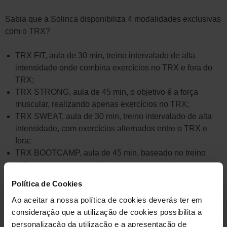
Sabia que a Solinca disponibiliza 4 modalidades exclusivas
com o TRX?
TRX FIT, aula de 30 min, treino intervalado de alta
intensidade onde combina exercícios no TRX e fora do
TRX;
TRX STRONG, aula de 45 min, o objetivo é a força
muscular, realizando apenas exercícios no TRX;
TRX SWEAT, aula de 30 min, treino intervalado de alta
intensidade, com exercícios alternados entre o TRX e
fora;
TRX BOOTCAMP, aula de 45 min, baseado no treino
militar, com recurso a diferentes equipamentos como
kettlebells, bolas funcionas, elásticos, etc.
Política de Cookies
Ao aceitar a nossa política de cookies deverás ter em
Esperamos por si! Boas Aulas!
consideração que a utilização de cookies possibilita a
personalização da utilização e a apresentação de