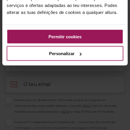
serviços e ofertas adaptadas ao teu interesses. Podes
fitness
alterar as tuas definições de cookies a qualquer altura.
Subscreve a newsletter Solinca e recebe
Permitir cookies
todas as novidades e descontos!
Personalizar
Nome
Email
Consentimento
Declaro que fui devidamente informado no que diz respeito ao
tratamento dos meus dados pessoais. Consulte
AQUI
a forma como são
tratados os seus dados pessoais e
AQUI
a nossa Política de Privacidade.
Consentimento
Autorizo** o responsável pelo tratamento – nos termos dos direitos de
informação – a enviar-me newsletters, mensagens informativas,