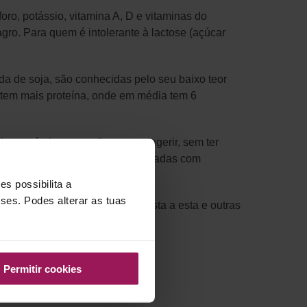
foro, potássio, vitamina A, D e vitaminas do
agro. Para quem é intolerante à lactose (açúcar
a de soja, são conhecidas pelo seu baixo teor
e tem mais proteína, onde em média tem 6
r os rótulos para não estar a ingerir, sem ter
, bem como muitas já são fortificadas com
s possibilita a
sses. Podes alterar as tuas
e modo poderá obter uma resposta a esta e outras
Permitir cookies