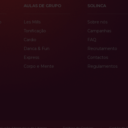
AULAS DE GRUPO
SOLINCA
o
Les Mills
Sobre nós
Tonificação
Campanhas
Cardio
FAQ
Danca & Fun
Recrutamento
Express
Contactos
Corpo e Mente
Regulamentos
olução Alternativa de Litígios
Política de Cookies
Gestão de 