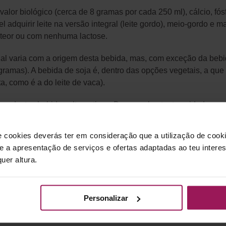
valor biológico (cerca de 8 gramas por cada 250 ml), cálcio, fós
 adquirir leite na versão integral (leite gordo), meio-gordo e m
 teor ou com nenhuma lactose.
al varia com a origem desta bebida, mas, com exceção da bebid
 gramas). A bebida de soja é, dentro das opções vegetais, a qu
, como é a do leite de vaca).
ra destas bebidas alternativas. Deve ser bastante cuidadoso a le
rantes. Há já opções sem, ou com baixo teor de açúcar e óleos
s equilibradas.
e cookies deverás ter em consideração que a utilização de cookie
 e a apresentação de serviços e ofertas adaptadas ao teu intere
i, marque uma consulta de nutrição com um Nutricionista. Dess
uer altura.
Personalizar
nutrição