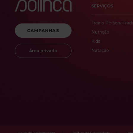
SERVIÇOS
Treino Personalizad
CAMPANHAS
Nutrição
Kids
Natação
Área privada
Livro de Reclamações
Política de Privacidade
Res