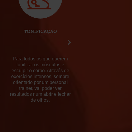
TONIFICAÇÃO
PERFORMANCE
Para todos os que querem
Se é um atleta ou tem m
tonificar os músculos e
para superar e quer u
e
esculpir o corpo. Através de
programa de treino
exercícios intensos, sempre
avançado que se adapte
orientado por um personal
seus objectivos. A su
trainer, vai poder ver
preparação física a 10
a
resultados num abrir e fechar
com um personal traine
de olhos.