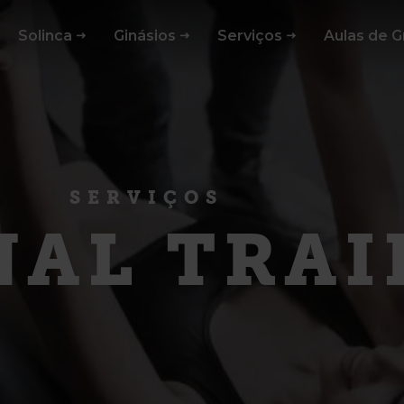
Solinca
Ginásios
Serviços
Aulas de 
SERVIÇOS
NAL TRAI