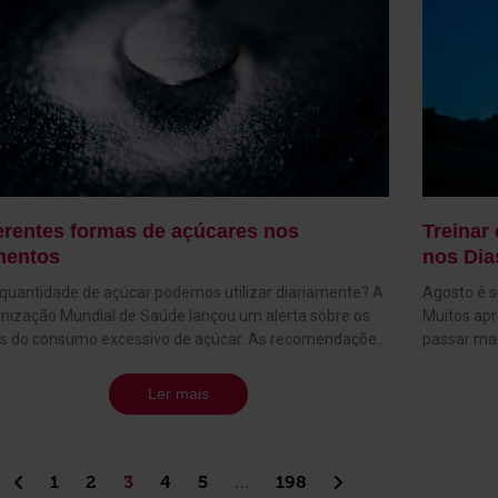
erentes formas de açúcares nos
Treinar
mentos
nos Dia
quantidade de açúcar podemos utilizar diariamente? A
Agosto é si
nização Mundial de Saúde lançou um alerta sobre os
Muitos apr
os do consumo excessivo de açúcar. As recomendações
passar ma
cam que o consumo de açúcares simples adicionados à
excelente 
a alimentação deve estar abaixo dos 10 % da energia
preservar 
Ler mais
umida diariamente. De preferência aproximar-se dos
ano. Na So
Ou seja, o total diário de açúcar adicionado aos
estação e 
entos (em croissants, sumos, sobremesas, cereais de
nossos sóc
eno-almoço, etc.) não deveria ultrapassar as 6 colheres
constante.
1
2
3
4
5
…
198