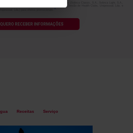
rtilhar os meus dados de contacto ao grupo SCFitness (Solinca Classic, S.A., Solinca Light, S.A.,
o de Health Clubs, Unipessoal, Lda., Urban Fit Foz – Gestão de Health Clubs, Unipessoal, Lda. e
*
nipessoal, Lda.) para efeitos promocionais.
água
Receitas
Serviço