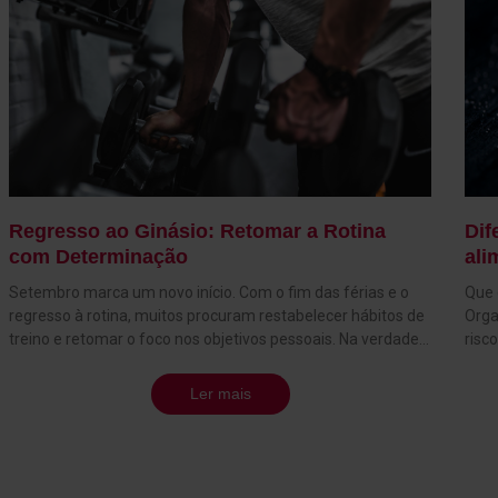
Regresso ao Ginásio: Retomar a Rotina
Dif
com Determinação
ali
Setembro marca um novo início. Com o fim das férias e o
Que 
regresso à rotina, muitos procuram restabelecer hábitos de
Orga
treino e retomar o foco nos objetivos pessoais. Na verdade,
risc
para muitas pessoas, este é o momento ideal para redefinir
indi
metas e criar uma rotina consistente que consiga
noss
Ler mais
acompanhar nos meses seguintes. Na Solinca, estamos
cons
preparados para o receber com planos de treino ajustados à
5%. 
sua realidade e com toda a motivação de que precisa.
alim
Retomar não significa começar do zero, mas sim reativar a
pequ