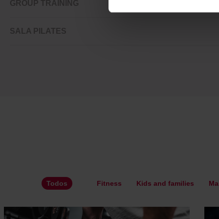
GROUP TRAINING
SALA PILATES
Todos
Fitness
Kids and families
Ma