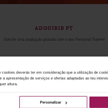
ADQUIRIR PT
Solicite uma avaliação gratuita com o seu Personal Trainer!
Nome
*
e cookies deverás ter em consideração que a utilização de cookie
 e a apresentação de serviços e ofertas adaptadas ao teu intere
Telefone
uer altura.
*
Consentimento
Tomou conhecimento dos seus
direitos de
*
Autorizo** o responsável pelo tratamento
Consentimento
Personalizar
divulgação de eventos, ofertas e novidades
*