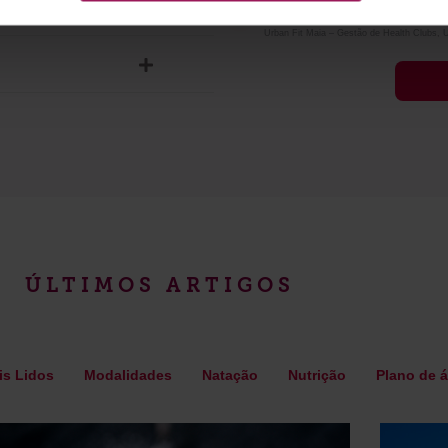
Autorizo o responsável pelo tratamento a pa
Consentimento
E-Fit, Unipessoal, Lda., Urban Fit – Gestã
Urban Fit Maia – Gestão de Health Clubs, U
*
ÚLTIMOS ARTIGOS
is Lidos
Modalidades
Natação
Nutrição
Plano de 