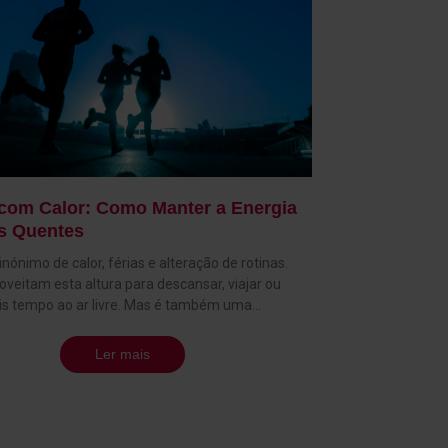
 com Calor: Como Manter a Energia
s Quentes
nónimo de calor, férias e alteração de rotinas.
oveitam esta altura para descansar, viajar ou
is tempo ao ar livre. Mas é também uma
oportunidade para manter o corpo ativo e
os hábitos saudáveis conquistados ao longo do
Ler mais
linca, compreendemos as exigências desta
estamos sempre disponíveis para apoiar os
ios com soluções flexíveis e motivação
 Treinar com calor requer algumas adaptações. É