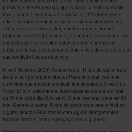
de perceção de esforço de 0 a 10. Seja o mais preciso
possível e use esta escala, que varia de 0, “extremamente
fácil”, imagine -se numa de repouso, a 10 “extremamente
difícil”, imagine-se muito ofegante. Esta escala representa
sensações de como o esforço pode ser percecionado
(Kilpatrick et al 2020). A prescrição poderá ser realizada em
contextos que se complementam (treinos híbridos), no
ginásio e na rua, aconselhamos dois níveis de acordo com a
sua condição física e objetivos:
Nivel I (Busham 2018): Aquecimento:
Ritmo de caminhada
lento e fácil por alguns minutos Parte principal: caminhe
num ritmo que envolva um nível leve de esforço (nível 3 ou
4) por 10 min, pelo menos, duas vezes ao dia por um total
de 20 min cada dia (3 d / sem). O total semanal deve ser 60
min. Retorno à calma: Ritmo de caminhada lento e fácil por
alguns minutos. Finalizando com alguns alongamentos
focados no trem inferior (pernas; coxas e glúteos)