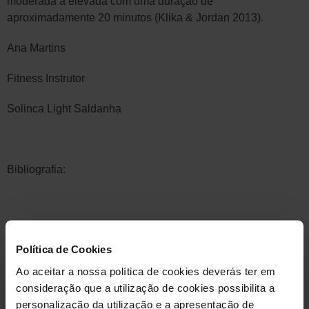
moderada a elevada com uma duração de
aproximadamente 20 minutos (Klika & Jordan 2013).
Ana Martins
Fitness Instrutor
Solinca Light Saldanha
Bibliografia:
Bushman,B. (2018) Developing the P (for Progression) in a
FITT-VP Exercise Prescription. American College of Sports
Política de Cookies
Medicine
Ao aceitar a nossa política de cookies deverás ter em
consideração que a utilização de cookies possibilita a
personalização da utilização e a apresentação de