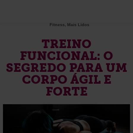
Fitness
,
Mais Lidos
TREINO
FUNCIONAL: O
SEGREDO PARA UM
CORPO ÁGIL E
FORTE