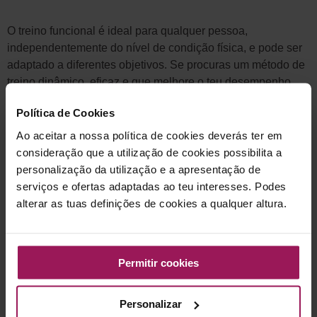
O treino funcional é ideal para qualquer pessoa,
independentemente do nível de condição física, e pode ser
adaptado a diferentes objetivos. Se procuras um método de
treino dinâmico, eficaz e que melhore o teu desempenho
físico global, o treino funcional pode ser a chave para um
Política de Cookies
corpo mais forte e ágil!
Ao aceitar a nossa política de cookies deverás ter em
consideração que a utilização de cookies possibilita a
Referências
personalização da utilização e a apresentação de
serviços e ofertas adaptadas ao teu interesses. Podes
– Behm, D. G., & Colado, J. C. (2012). The effectiveness of
alterar as tuas definições de cookies a qualquer altura.
resistance training using unstable surfaces and devices for
rehabilitation. International Journal of Sports Physical
Therapy, 7(2), 226-241.
Permitir cookies
– McGill, S. M. (2010). Core training: Evidence translating to
better performance and injury prevention. Strength &
Personalizar
Conditioning Journal, 32(3), 33-46.