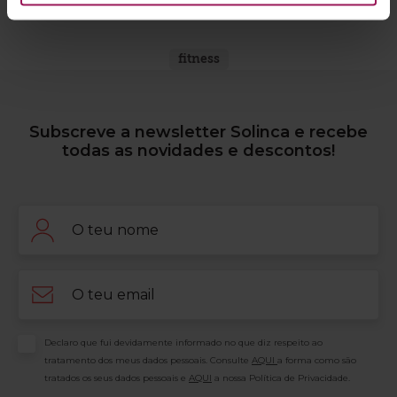
fitness
Subscreve a newsletter Solinca e recebe
todas as novidades e descontos!
Nome
Email
Consentimento
Declaro que fui devidamente informado no que diz respeito ao
tratamento dos meus dados pessoais. Consulte
AQUI
a forma como são
tratados os seus dados pessoais e
AQUI
a nossa Política de Privacidade.