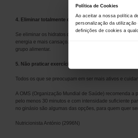
Política de Cookies
Ao aceitar a nossa política d
4. Eliminar totalmente os hidratos de carbono
personalização da utilização
definições de cookies a qualq
Se eliminar os hidratos de carbono da alimentação, po
energia e mais cansaço. E grande parte deste peso per
grupo alimentar.
5. Não praticar exercício físico
Todos os que se preocupam em ser mais ativos e cuidam 
A OMS (Organização Mundial de Saúde) recomenda a prátic
pelo menos 30 minutos e com intensidade suficiente para 
no ginásio são algumas das opções, para quem quer ser
Nutricionista António (2996N)