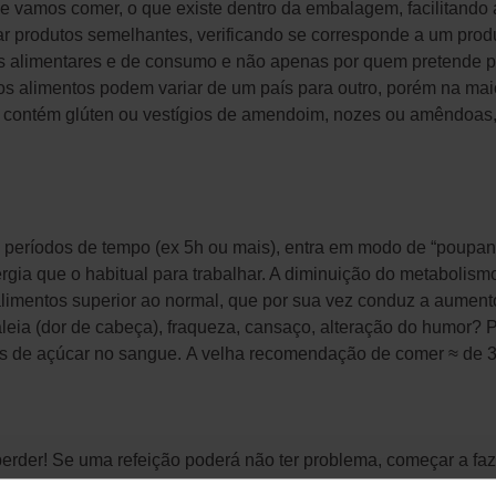
ue vamos comer, o que existe dentro da embalagem, facilitando
r produtos semelhantes, verificando se corresponde a um produt
tos alimentares e de consumo e não apenas por quem pretende p
 dos alimentos podem variar de um país para outro, porém na ma
e contém glúten ou vestígios de amendoim, nozes ou amêndoas,
períodos de tempo (ex 5h ou mais), entra em modo de “poupanç
ia que o habitual para trabalhar. A diminuição do metabolis
limentos superior ao normal, que por sua vez conduz a aumento
faleia (dor de cabeça), fraqueza, cansaço, alteração do humor?
is de açúcar no sangue. A velha recomendação de comer ≈ de 3h
perder!
Se uma refeição poderá não ter problema, começar a faz
o processo de emagrecimento. Portanto, tente cumprir o plano