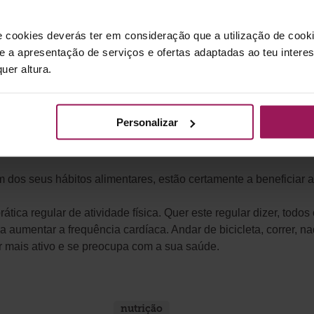
e cookies deverás ter em consideração que a utilização de cookie
 e a apresentação de serviços e ofertas adaptadas ao teu intere
uer altura.
derá realmente observar o seu peso a baixar drasticamente, co
dido será derivado a uma maior perda de água e nem tanto de 
Personalizar
dos seus hábitos alimentares, estão certamente a beneficiar 
a regular de atividade física. Quer este regular dizer, todos 
aumentar a frequência cardíaca. Andar de bicicleta, correr, nad
 mais ativo e se preocupa com a sua saúde.
nutrição