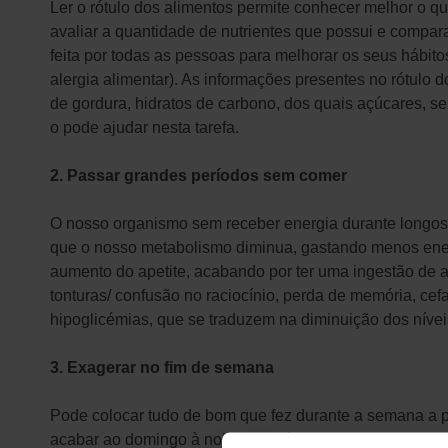
Ler o rótulo dos alimentos permite conhecer melhor o q
avaliar a quantidade de nutrientes que possui e compara
feita por todas as pessoas para melhorar os seus hábi
alergia alimentar). As informações presentes no rótulo
de gordura, hidratos de carbono, dos quais açúcares, s
o pode ajudar nesta tarefa.
2. Passar grandes períodos sem comer
O nosso organismo sem receber energia durante longos 
que o nosso metabolismo diminua, gastando menos energ
aumento do apetite, acabando por ter uma ingestão de a
tonturas/ confusão no raciocínio, perda de memória, ce
hipoglicémias, que se traduzem na diminuição dos níve
3. Exagerar no fim de semana
Pode
colocar tudo de bom que fez durante a semana a 
acabar ao domingo à noite não irá dar bom resultado n