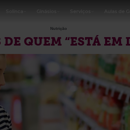
Solinca
Ginásios
Serviços
Aulas de 
Nutrição
 DE QUEM “ESTÁ EM 