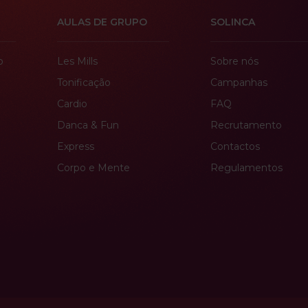
AULAS DE GRUPO
SOLINCA
o
Les Mills
Sobre nós
Tonificação
Campanhas
Cardio
FAQ
Danca & Fun
Recrutamento
Express
Contactos
Corpo e Mente
Regulamentos