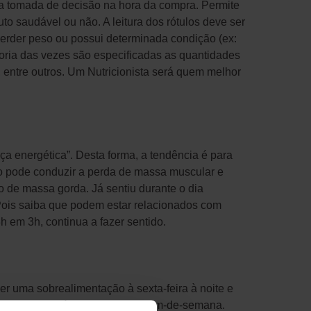
 a tomada de decisão na hora da compra. Permite
o saudável ou não. A leitura dos rótulos deve ser
erder peso ou possui determinada condição (ex:
ioria das vezes são especificadas as quantidades
 entre outros. Um Nutricionista será quem melhor
a energética”. Desta forma, a tendência é para
mo pode conduzir a perda de massa muscular e
 de massa gorda. Já sentiu durante o dia
 Pois saiba que podem estar relacionados com
 em 3h, continua a fazer sentido.
er uma sobrealimentação à sexta-feira à noite e
 alimentar ao máximo mesmo ao fim-de-semana.