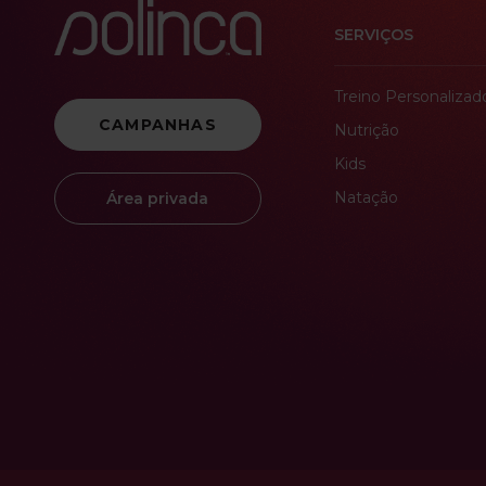
SERVIÇOS
Treino Personalizad
CAMPANHAS
Nutrição
Kids
Natação
Área privada