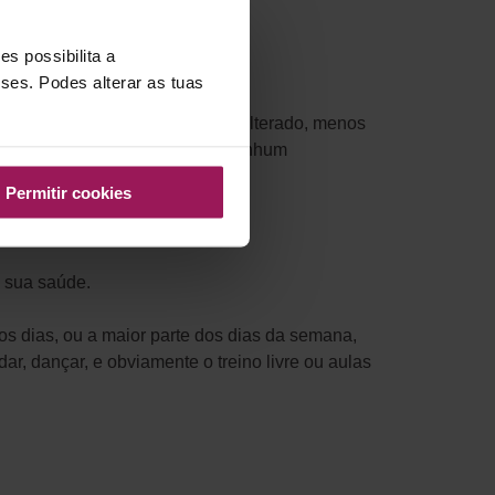
s possibilita a
sses. Podes alterar as tuas
ntudo também verá o seu humor alterado, menos
gordura. Portanto, não exclua nenhum
Permitir cookies
a sua saúde.
os dias, ou a maior parte dos dias da semana,
ar, dançar, e obviamente o treino livre ou aulas