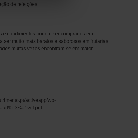
ação de refeições.
ras e condimentos podem ser comprados em
 a ser muito mais baratos e saborosos em frutarias
izados muitas vezes encontram-se em maior
nutrimento.pt/activeapp/wp-
Saud%c3%a1vel.pdf