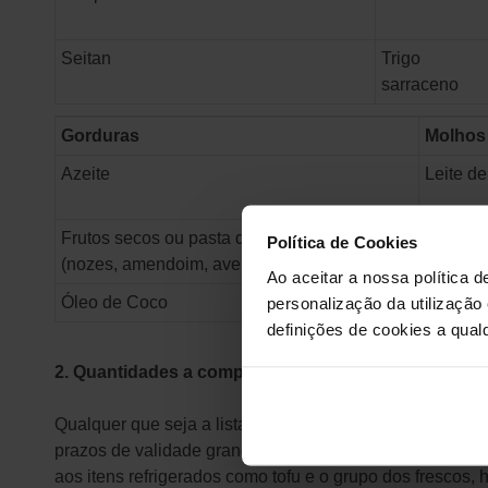
Seitan
Trigo
sarraceno
Gorduras
Molhos
Azeite
Leite d
Frutos secos ou pasta de frutos secos
Molho a
Política de Cookies
(nozes, amendoim, avelã, etc.)
Ao aceitar a nossa política d
Óleo de Coco
personalização da utilização
Molho d
definições de cookies a qualq
2. Quantidades a comprar
Qualquer que seja a lista de compras, é importante ter 
prazos de validade grandes. Por isso, se encontrar a 
aos itens refrigerados como tofu e o grupo dos frescos,