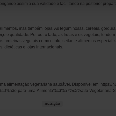
ongando assim a sua validade e facilitando na posterior prepar
limentos, mas também lojas. As leguminosas, cereais, gordu
eço e qualidade. Por outro lado, as frutas e os vegetais, tendem
s proteínas vegetais como o tofu, seitan e alimentos especial
 dietéticas e lojas internacionais.
uma alimentação vegetariana saudável. Disponível em:
https://
a7%c3%a3o-para-uma-Alimenta%c3%a7%c3%a3o-Vegetariana-
nutrição