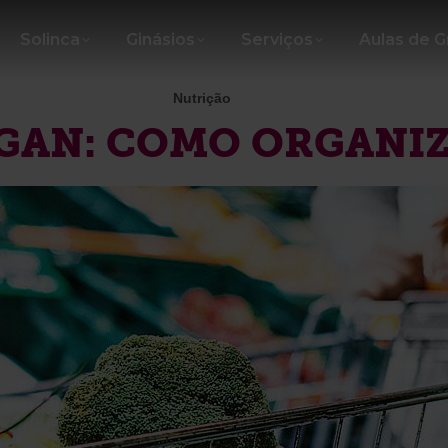
Solinca
Ginásios
Serviços
Aulas de 
Nutrição
GAN: COMO ORGANIZ