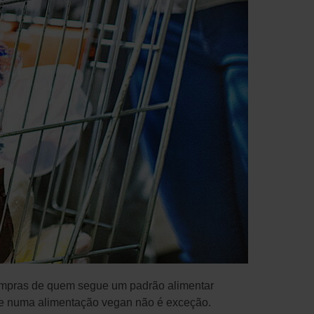
ompras de quem segue um padrão alimentar
 e numa alimentação vegan não é exceção.