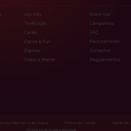
o
Les Mills
Sobre nós
Tonificação
Campanhas
Cardio
FAQ
Danca & Fun
Recrutamento
Express
Contactos
Corpo e Mente
Regulamentos
olução Alternativa de Litígios
Política de Cookies
Gestão de 
Relatórios de Sustentabilidade