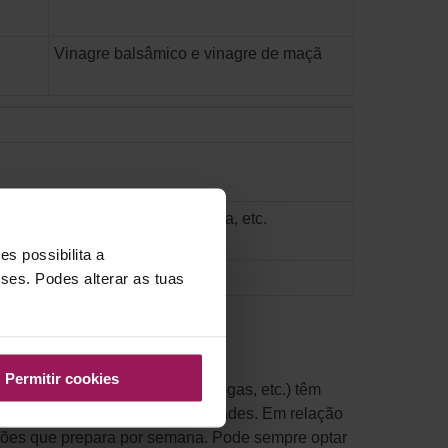
Vinagre balsâmico e vinagre de maçã
 doce, farinha de aveia, amêndoa, etc.
s possibilita a
sses. Podes alterar as tuas
u agave
Permitir cookies
s, frutos secos, especiarias, algas, etc.) têm
 a pena comprar grandes quantidades. Em relação
eições que prepara por semana. Pode sempre optar