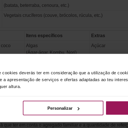
(batata, beterraba, cenoura, etc.)
Vegetais crucíferos (couve, brócolos, rúcula, etc.)
Itens específicos
Extras
e coco
Algas
Açúcar
(Ágar-ágar, Kombu, Nori)
gridoce
Sementes
Farinhas: polvilho
(linhaça, chia, goji, etc.)
e cookies deverás ter em consideração que a utilização de cookie
 e a apresentação de serviços e ofertas adaptadas ao teu intere
e soja
Levedura de cerveja
Geleia de arroz o
uer altura.
Personalizar
uma noção das quantidades a comprar. Os alimentos secos (cereai
bom preço e se forem produtos que consome regularmente, vale
 há que ter em conta o agregado familiar e a quantidade de ref