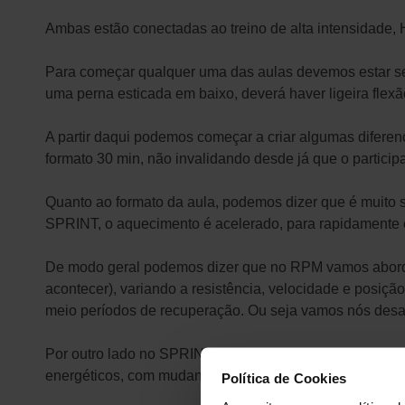
Ambas estão conectadas ao treino de alta intensidade, 
Para começar qualquer uma das aulas devemos estar se
uma perna esticada em baixo, deverá haver ligeira flexã
A partir daqui podemos começar a criar algumas difere
formato 30 min, não invalidando desde já que o participa
Quanto ao formato da aula, podemos dizer que é muito 
SPRINT, o aquecimento é acelerado, para rapidamente entr
De modo geral podemos dizer que no RPM vamos abordar
acontecer), variando a resistência, velocidade e posiçã
meio períodos de recuperação. Ou seja vamos nós desa
Por outro lado no SPRINT vamos encarar o treino, com
energéticos, com mudanças de velocidade, carga e posi
Política de Cookies