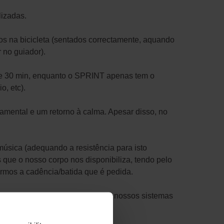
lizadas.
s na bicicleta (sentados correctamente, aquando
 no guiador).
n e 30 min, enquanto o SPRINT apenas tem o
o, etc).
mental e um retorno à calma. Apesar disso, no
sica (adequando a resistência para isto
 que o nosso corpo nos disponibiliza, tendo pelo
rmos a cadência/batida que é pedida.
o), onde vamos alternar o uso dos nossos sistemas