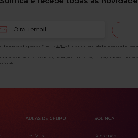
Solinca e recebe todas as novidade
ail
o dos meus dados pessoais. Consulte
AQUI
a forma como são tratados os seus dados pessoa
formação – a enviar-me newsletters, mensagens informativas, divulgação de eventos, ofert
ocionais.
AULAS DE GRUPO
SOLINCA
o
Les Mills
Sobre nós