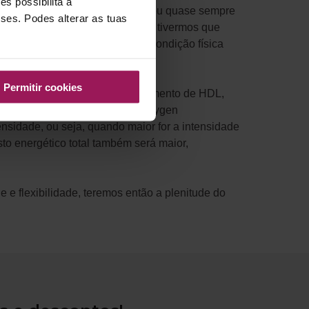
s possibilita a
s pedido que pedalemos sempre ou quase sempre
sses. Podes alterar as tuas
lar e muscular. Assim sendo se tivermos que
ndentemente do seu estado de condição física
Permitir cookies
colesterol total, FC Repouso, aumento de HDL,
o EPOC (Excess post Exercise oxygen
nsidade, ou seja, quando maior for a intensidade
o energético total também será maior,
 e flexibilidade, teremos então a plenitude do