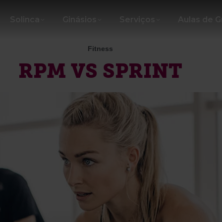
Solinca
Ginásios
Serviços
Aulas de 
Fitness
RPM VS SPRINT