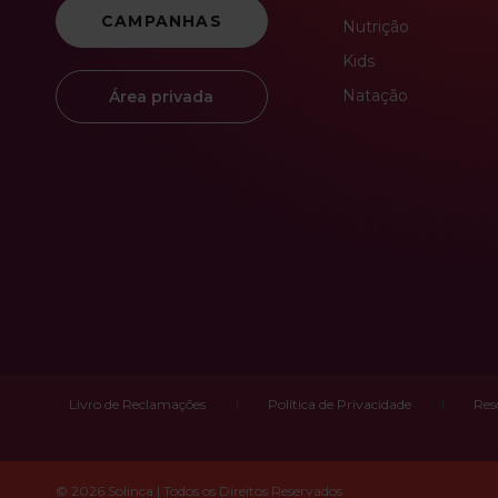
CAMPANHAS
Nutrição
Kids
Natação
Área privada
Livro de Reclamações
Política de Privacidade
Res
© 2026 Solinca | Todos os Direitos Reservados