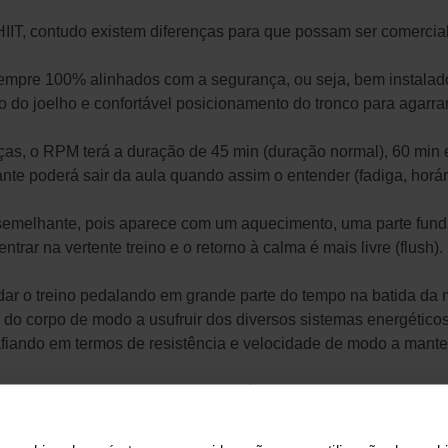
HIIT, contudo existem diferenças para que possam ser comercia
mpre 100% alinhados com a segurança, ou seja, bem instalado
o do joelho e confortável posicionamento do tronco para agarrar
nças, o RPM terá a duração de 45 min (duração normal), 60 mi
nte poderá sair da aula quando assim o entender (fadiga, horári
semelhante, pois aparece com um aquecimento, uma parte funda
ar na vertente treino e o retorno à calma é mais livre (flush).
 o treino pedalando em grande parte do tempo na batida da mú
o do corpo de modo a usufruir dos diversos sistemas energéticos
fiando em termos de resistência e velocidade de modo a mante
o um “treino” em cima de uma
bike
(é o nosso material de trein
ção.