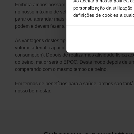
Ao aceitar a nossa política d
Embora ambos possam parecer iguais, no SPRINT há um
personalização da utilização
no nosso máximo de velocidade, força ou potência, lev
definições de cookies a qualq
parar ou abrandar mais vezes, não há problema, porque
podem e devem fazer a aula.
As vantagens destes tipos de treino prendem-se com a me
volume arterial, capacidade aeróbia, melhoria da funç
consumption). Depois de realizarmos atividade física a
do treino, maior será o EPOC. Deste modo depois de um
comparando com o mesmo tempo de treino.
Em termos de benefícios para a saúde, ambos são fantást
nosso bem-estar.