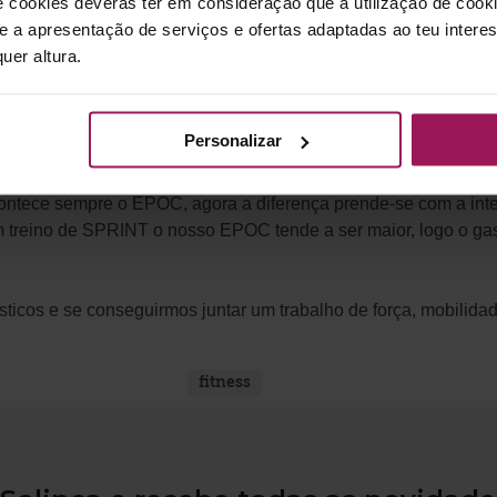
e cookies deverás ter em consideração que a utilização de cookie
a exigência superior da nossa condição física, porque é-no
 e a apresentação de serviços e ofertas adaptadas ao teu intere
ando-nos assim muito mais rapidamente à exaustão, cardiovascu
uer altura.
 estamos a dar o nosso máximo, logo todas as pessoas indepe
Personalizar
lhoria da condição física geral, redução de pressão arterial, 
ão cardíaca e ainda elevados gastos energéticos, aumentando 
contece sempre o EPOC, agora a diferença prende-se com a inte
 treino de SPRINT o nosso EPOC tende a ser maior, logo o gast
icos e se conseguirmos juntar um trabalho de força, mobilidade
fitness