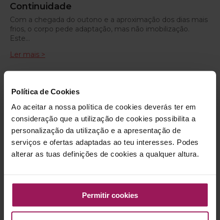
Continuidade
Com a chegada do outono e a aproximação dos dias mais
frios, o corpo pede adaptação, mas não imobilização.
Este…
Ler mais >
Política de Cookies
Ao aceitar a nossa política de cookies deverás ter em
consideração que a utilização de cookies possibilita a
personalização da utilização e a apresentação de
serviços e ofertas adaptadas ao teu interesses. Podes
alterar as tuas definições de cookies a qualquer altura.
NUTRIÇÃO
Permitir cookies
Pão à Lupa
Desde a sua descoberta, há 8000 a.C, o pão constitui um