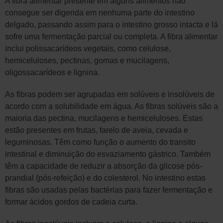
A fibra alimentar presente em alguns alimentos não
consegue ser digerida em nenhuma parte do intestino
delgado, passando assim para o intestino grosso intacta e lá
sofre uma fermentação parcial ou completa. A fibra alimentar
inclui polissacarídeos vegetais, como celulose,
hemiceluloses, pectinas, gomas e mucilagens,
oligossacarídeos e lignina.
As fibras podem ser agrupadas em solúveis e insolúveis de
acordo com a solubilidade em água. As fibras solúveis são a
maioria das pectina, mucilagens e hemiceluloses. Estas
estão presentes em frutas, farelo de aveia, cevada e
leguminosas. Têm como função o aumento do transito
intestinal e diminuição do esvaziamento gástrico. Também
têm a capacidade de reduzir a absorção da glicose pós-
prandial (pós-refeição) e do colesterol. No intestino estas
fibras são usadas pelas bactérias para fazer fermentação e
formar ácidos gordos de cadeia curta.