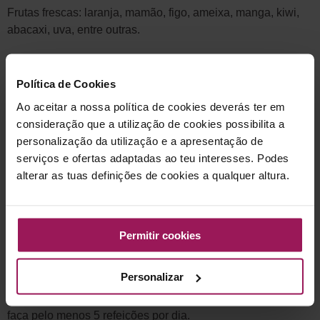
Frutas frescas: laranja, mamão, figo, ameixa, manga, kiwi,
abacaxi, uva, entre outras.
Frutas secas: ameixa preta, damasco, figo seco, uva passa.
Política de Cookies
Cereais integrais: farelo de aveia ou de trigo, gérmen de
Ao aceitar a nossa política de cookies deverás ter em
trigo, linhaça, pão integral, arroz integral.
consideração que a utilização de cookies possibilita a
personalização da utilização e a apresentação de
Leguminosas: feijão, lentilha, grão de bico, soja.
serviços e ofertas adaptadas ao teu interesses. Podes
Hortaliças: beringela, brócolos, aspargo, alcachofra e
alterar as tuas definições de cookies a qualquer altura.
verduras, preferencialmente crua alface, rúcula.
– Mastigação
Permitir cookies
Comer devagar, mastigando bem os alimentos.
Personalizar
– Fracionamento
faça pelo menos 5 refeições por dia.